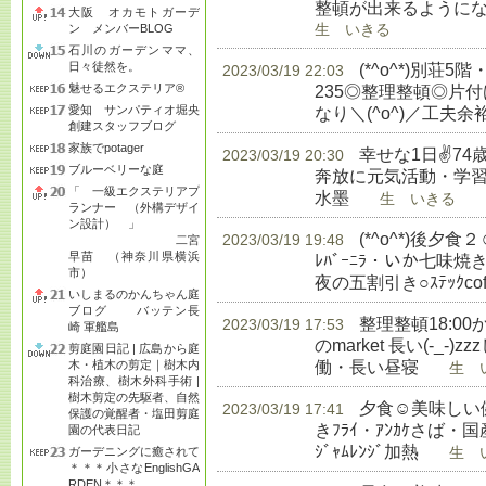
整頓が出来るようにな
大阪 オカモトガーデ
ン メンバーBLOG
生 いきる
石川のガーデンママ、
日々徒然を。
(*^o^*)別荘5
2023/03/19 22:03
魅せるエクステリア®
235◎整理整頓◎片
愛知 サンパティオ堀央
なり＼(^o^)／工夫
創建スタッフブログ
家族でpotager
幸せな1日✌74
2023/03/19 20:30
ブルーベリーな庭
奔放に元気活動・学習◎
「 一級エクステリアプ
水墨
生 いきる
ランナー （外構デザイ
ン設計） 」
(*^o^*)後
2023/03/19 19:48
二宮
早苗 （神奈川県横浜
ﾚﾊﾞｰﾆﾗ・いか七味
市）
夜の五割引き○ｽﾃｯｸcoffe
いしまるのかんちゃん庭
ブログ バッテン長
整理整頓18:00か
2023/03/19 17:53
崎 軍艦島
のmarket 長い(-_
剪庭園日記 | 広島から庭
働・長い昼寝
木・植木の剪定｜樹木内
生 い
科治療、樹木外科手術 |
樹木剪定の先駆者、自然
夕食☺美味しい健
2023/03/19 17:41
保護の覚醒者・塩田剪庭
きﾌﾗｲ・ｱﾝｶｹさば・国産
園の代表日記
ｼﾞｬﾑﾚﾝｼﾞ加熱
ガーデニングに癒されて
生 い
＊＊＊小さなEnglishGA
RDEN＊＊＊