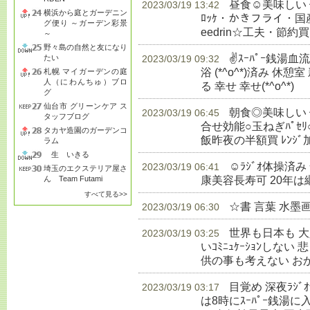
昼食☺美味しい
2023/03/19 13:42
横浜から庭とガーデニン
ﾛｯｹ・かきフライ・国産赤飯
グ便り ～ガーデン彩景
eedrin☆工夫・節約買
～
野々島の自然と友になり
✌ｽｰﾊﾟｰ銭湯
たい
2023/03/19 09:32
浴 (*^o^*)済み 休憩室
札幌 マイガーデンの庭
人（にわんちゅ）ブロ
る 幸せ 幸せ(*^o^*)
生
グ
仙台市 グリーンケア ス
朝食◎美味しい 健
2023/03/19 06:45
タッフブログ
合せ効能○玉ねぎﾊﾟｾﾘ
タカヤ造園のガーデンコ
飯昨夜の半額買 ﾚﾝｼﾞ
ラム
生 いきる
☺ﾗｼﾞｵ体操済
2023/03/19 06:41
埼玉のエクステリア屋さ
康美容長寿可 20年は
ん Team Futami
すべて見る>>
☆書 言葉 水墨
2023/03/19 06:30
世界も日本も 
2023/03/19 03:25
いｺﾐﾆｭｹｰｼｮﾝしな
供の事も考えない お
目覚め 深夜ﾗｼ
2023/03/19 03:17
は8時にｽｰﾊﾟｰ銭湯