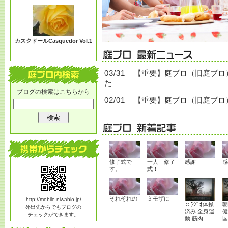
る？
カスクドールCasquedor Vol.1
03/31
【重要】庭ブロ（旧庭ブロ
た
ブログの検索はこちらから
02/01
【重要】庭ブロ（旧庭ブロ
修了式で
一人 修了
感謝
感
す。
式！
それぞれの
ミモザに
http://mobile.niwablo.jp/
☺ﾗｼﾞｵ体操
朝
外出先からでもブログの
済み 全身運
健
チェックができます。
動 筋肉…
国
ｰ