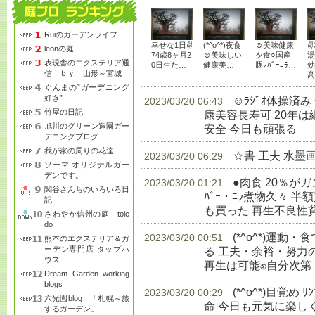
Ruiのガーデンライフ
幸せな1日✌
(*^o^*)夜食
☺美味健康
✌
leonの庭
74歳8ヶ月2
☺美味しい
夕食○国産
湯
表現舎のエクステリア通
0日生た…
健康美…
豚ﾚﾊﾞｰﾆﾗ…
効
信 ｂｙ 山形～宮城
高
ぐんまの”ガーデニング
好き”
☺ﾗｼﾞｵ体操済
2023/03/20 06:43
竹屋の日記
康美容長寿可 20年
旭川のグリーン造園ガー
安全 今日も頑張る
生
デニングブログ
我が家の周りの花達
☆書 工夫 水墨
2023/03/20 06:29
ソーマ オリジナルガー
デンです。
●肉食 20％が
2023/03/20 01:21
関谷さんちのいろいろ日
ﾊﾞｰ・ﾆﾗ煮物久々 半額
記
も買った 再生不良性
さわやか信州の庭 tole
do
(*^o^*)運
2023/03/20 00:51
熊本のエクステリア＆ガ
ーデン専門店 タップハ
る 工夫・余裕・努力
ウス
再生は可能✊自分次第
Dream Garden working
blogs
(*^o^*)目覚め 
2023/03/20 00:29
六光園blog 「札幌～旅
命 今日も元気に楽し
するガーデン」