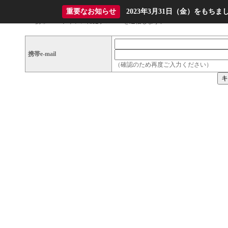
重要なお知らせ
2023年3月31日（金）をも
携帯e-mailアドレスに庭ブロURLを送信します。
携帯e-mail
（確認のため再度ご入力ください）