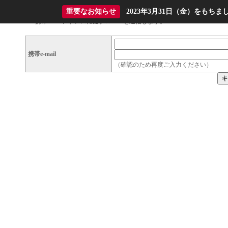
重要なお知らせ
2023年3月31日（金）をも
携帯e-mailアドレスに庭ブロURLを送信します。
携帯e-mail
（確認のため再度ご入力ください）