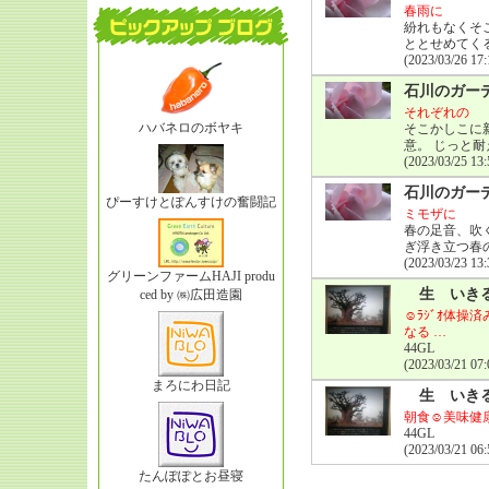
春雨に
紛れもなくそ
ととせめてく
(2023/03/26 17:
石川のガー
それぞれの
ハバネロのボヤキ
そこかしこに
意。 じっと
(2023/03/25 13:
石川のガー
ぴーすけとぽんすけの奮闘記
ミモザに
春の足音、吹
ぎ浮き立つ春
(2023/03/23 13:
グリーンファームHAJI produ
生 いき
ced by ㈱広田造園
☺ﾗｼﾞｵ体操
なる …
44GL
(2023/03/21 07:
まろにわ日記
生 いき
朝食☺美味健康美容
44GL
(2023/03/21 06:
たんぽぽとお昼寝