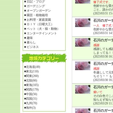
■
日記・ブログ
修了式です。
色鮮やかな蕾
■
ガーデニング
ごと。誰かの
■
オープンガーデン
(2023/03/31 15:
■
園芸・植物栽培
■
お料理・家庭菜園
石川のガー
■
ＤＩＹ（日曜大工）
一人 修了式
■
ペット（犬・猫・動物）
色鮮やかな蕾
(2023/03/31 14:
■
エンターテインメント
■
趣味
石川のガー
■
暮らし
感謝
■
ビジネス
感謝しても感
しまってる！
(2023/03/30 16:
石川のガー
■
北海道(49)
感謝
■
東北(110)
冬越しして元
■
関東(260)
ちそう＾＾ 
(2023/03/30 16:
■
北陸(66)
■
東海(105)
石川のガー
■
関西(179)
俯いて
■
中国(56)
その白色でこ
■
四国(31)
知らえず知ら
■
九州(70)
(2023/03/29 11:
■
海外(3)
石川のガー