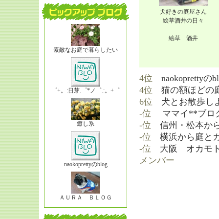
犬好きの庭屋さん
絵草酒井の日々
絵草 酒井
素敵なお庭で暮らしたい
4位
naokoprettyのb
4位
猫の額ほどの
゜+。:日芽.゜*ノ゜.:。+゜
6位
犬とお散歩し
-位
ママイ**ブロ
-位
信州・松本か
癒し系
-位
横浜から庭と
-位
大阪 オカモト
メンバー
naokoprettyのblog
ＡＵＲＡ ＢＬＯＧ