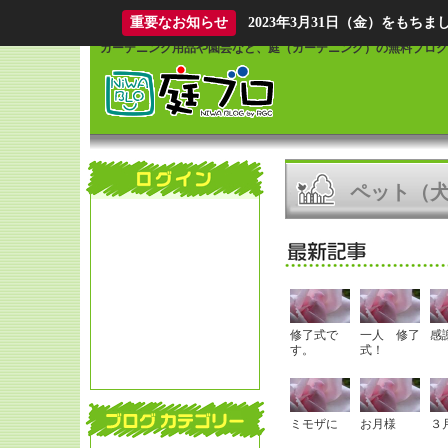
What is Niwablo?
重要なお知らせ
2023年3月31日（金）をも
ガーデニング用品や園芸など、庭（ガーデニング）の無料ブログ
ペット（
修了式で
一人 修了
感
す。
式！
ミモザに
お月様
３