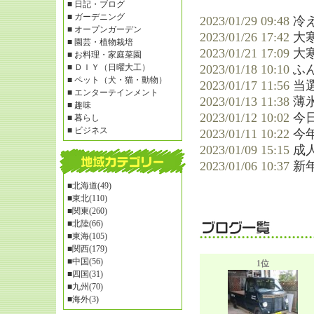
■
日記・ブログ
■
ガーデニング
2023/01/29 09:48
冷
■
オープンガーデン
2023/01/26 17:42
大
■
園芸・植物栽培
2023/01/21 17:09
大
■
お料理・家庭菜園
■
ＤＩＹ（日曜大工）
2023/01/18 10:10
ふ
■
ペット（犬・猫・動物）
2023/01/17 11:56
当
■
エンターテインメント
2023/01/13 11:38
薄
■
趣味
2023/01/12 10:02
今
■
暮らし
■
ビジネス
2023/01/11 10:22
今
2023/01/09 15:15
成
2023/01/06 10:37
新
■
北海道(49)
■
東北(110)
■
関東(260)
■
北陸(66)
■
東海(105)
■
関西(179)
■
中国(56)
1位
■
四国(31)
■
九州(70)
■
海外(3)