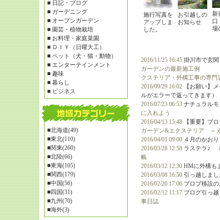
■
日記・ブログ
■
ガーデニング
新
施行写真を
お引越しの
■
オープンガーデン
口
アップしま
お知らせ
場
■
園芸・植物栽培
した。
■
お料理・家庭菜園
■
ＤＩＹ（日曜大工）
■
ペット（犬・猫・動物）
2016/11/25 16:45
掛川市で玄関
■
エンターテインメント
ガーデンの最新施工例 ～
■
趣味
クステリア・外構工事の専門
■
暮らし
2016/09/29 16:02
【お願い】メ
■
ビジネス
ルがエラーで返ってきます）
2016/07/23 06:53
ナチュラルモ
に入れよう
2016/04/13 15:48
【重要】ブロ
■
北海道(49)
ガーデン&エクステリア ～
■
東北(110)
2016/04/01 09:00
４月のかおり
■
関東(260)
2016/03/28 12:58
ラステラ♪
岐
■
北陸(66)
帳
■
東海(105)
2016/03/12 12:30
HMに外構も
■
関西(179)
2016/03/08 16:50
引っ越しまし
■
中国(56)
2016/02/20 17:06
ブロブ移設の
■
四国(31)
2016/02/12 11:17
ブログ引っ越
■
九州(70)
事日誌
■
海外(3)