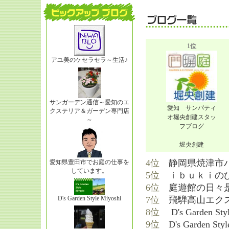
1位
アユ美のケセラセラ～生活♪
サンガーデン通信～愛知のエ
愛知 サンパティ
クステリア＆ガーデン専門店
オ堀央創建スタッ
～
フブログ
堀央創建
4位
静岡県焼津市
愛知県豊田市でお庭の仕事を
しています。
5位
ｉｂｕｋｉの
6位
庭遊館の日
D's Garden Style Miyoshi
7位
飛騨高山エク
8位
D's Garden Sty
9位
D's Garden Styl