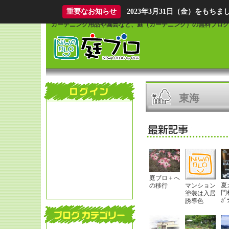
What is Niwablo?
重要なお知らせ
2023年3月31日（金）をも
ガーデニング用品や園芸など、庭（ガーデニング）の無料ブログ
東海
庭ブロ＋へ
夏
の移行
マンション
門
塗装は入居
ｶﾞ
誘導色