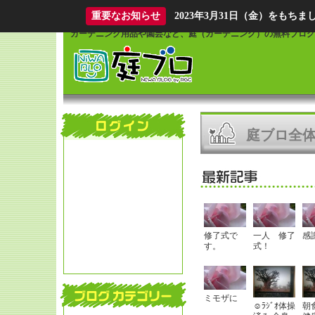
What is Niwablo?
重要なお知らせ
2023年3月31日（金）をも
ガーデニング用品や園芸など、庭（ガーデニング）の無料ブログ
庭ブロ全
修了式で
一人 修了
感
す。
式！
ミモザに
☺ﾗｼﾞｵ体操
朝