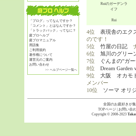
Ruiのガーデンラ
イフ
Rui
「ブログ」ってなんですか？
「コメント」とはなんですか？
「トラックバック」ってなに？
4位
表現舎のエク
庭ブロヘルプ
のです！
庭ブロマニュアル
用語集
5位
竹屋の日記
ナ
ご利用規約
6位
旭川のグリー
著作権について
運営元のご案内
7位
ぐんまの”ガー
お問い合わせ
8位
Dream Garden w
>> ヘルプページ一覧へ
9位
大阪 オカモト
メンバー
10位
ソーマ オリ
全国のお庭好きが集
TOPページ
|
お問い合
Copyright © 2008-2023
Taka