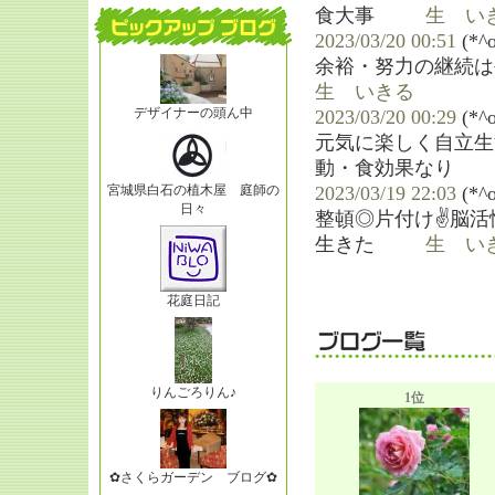
食大事
生 いき
2023/03/20 00:51
(
余裕・努力の継続は
生 いきる
デザイナーの頭ん中
2023/03/20 00:29
(*
元気に楽しく自立生
動・食効果なり
生
宮城県白石の植木屋 庭師の
2023/03/19 22:03
(*
日々
整頓◎片付け✌脳活性
生きた
生 いき
花庭日記
りんごろりん♪
1位
✿さくらガーデン ブログ✿