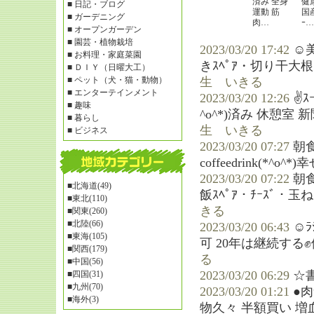
済み 全身
健
■
日記・ブログ
運動 筋
国産
■
ガーデニング
肉…
ｰ…
■
オープンガーデン
■
園芸・植物栽培
2023/03/20 17:42
☺美
■
お料理・家庭菜園
きｽﾍﾟｱ・切り干大
■
ＤＩＹ（日曜大工）
■
ペット（犬・猫・動物）
生 いきる
■
エンターテインメント
2023/03/20 12:26
✌ｽ
■
趣味
^o^*)済み 休憩室 新聞
■
暮らし
生 いきる
■
ビジネス
2023/03/20 07:27
朝
coffeedrink(*^o^*
2023/03/20 07:22
朝
■
北海道(49)
飯ｽﾍﾟｱ・ﾁｰｽﾞ・玉ね
■
東北(110)
きる
■
関東(260)
■
北陸(66)
2023/03/20 06:43
☺
■
東海(105)
可 20年は継続する
■
関西(179)
る
■
中国(56)
2023/03/20 06:29
☆
■
四国(31)
■
九州(70)
2023/03/20 01:21
●肉
■
海外(3)
物久々 半額買い 増