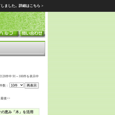
了しました。
詳細はこちら >
デニングのリフォーム ガーデン クラブ
2120件中 91～100件を表示中
件数：
最後>>
その恵み「木」を活用