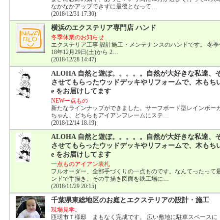
なかなかアップできずに最後となって…
(2018/12/31 17:30)
横浜のエクステリア専門店 ハンド
冬季休業のお知らせ
エクステリア工事 設計施工・メンテナンスのハンドです。 冬季休
18年12月29日(土)から 2…
(2018/12/28 14:47)
ALOHA 自然と遊ぼ。。。。。自然が大好きな私達、
させてもらったウッドデッキやリフォームで、木もちいーHapp
e をお届けしてます
NEW一点もの
新たなラインナップができました。サーフボード型レインボーガ
ちゃん、どちらもアイアンフレームにステ…
(2018/12/14 18:19)
ALOHA 自然と遊ぼ。。。。。自然が大好きな私達、
させてもらったウッドデッキやリフォームで、木もちいーHapp
e をお届けしてます
一点ものアイアン表札
フルオーダー、全部手づくりの一点ものです。なんてったって
ンドで手描き。その手描き図面を鉄工場に…
(2018/11/29 20:15)
千葉県東総地区のお庭とエクステリアの設計・施工
現場見学。
匝瑳市Ｔ様邸 まもなく完成です。 広い敷地に駐車スペースに