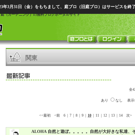
023年3月31日（金）をもちまして、庭ブロ（旧庭ブロ）はサービスを終
エクステリア・庭・ガー
、庭（ガーデニング）の無料ブログポータルサイト
関東
全4
あり
なし
表示
<<最初
<前
6
|
7
|
8
|
9
|
10
|
11
|
12
|
13
|
14
次>
ALOHA 自然と遊ぼ。。。。。自然が大好きな私達、