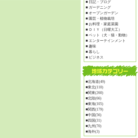
■
日記・ブログ
■
ガーデニング
■
オープンガーデン
■
園芸・植物栽培
■
お料理・家庭菜園
■
ＤＩＹ（日曜大工）
■
ペット（犬・猫・動物）
■
エンターテインメント
■
趣味
■
暮らし
■
ビジネス
■
北海道(49)
■
東北(110)
■
関東(260)
■
北陸(66)
■
東海(105)
■
関西(179)
■
中国(56)
■
四国(31)
■
九州(70)
■
海外(3)