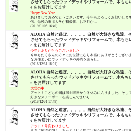
させてもらったウッドデッキやリフォームで、木もちいーHapp
e をお届けしてます
Happy New Year
あけましておめでとうございます。今年もよろしくお願いします
伝。母校の東海大学が初優勝、お正月か…
(2019/01/05 16:40)
ALOHA 自然と遊ぼ。。。。。自然が大好きな私達、
させてもらったウッドデッキやリフォームで、木もちいーHapp
e をお届けしてます
今年もありがとうございました
今年もたくさんの方々にお世話になり本当にありがとうござい
なお住まいにウッドデッキや外構を造らせ…
(2018/12/31 18:04)
ALOHA 自然と遊ぼ。。。。。自然が大好きな私達、
させてもらったウッドデッキやリフォームで、木もちいーHapp
e をお届けしてます
大雪の中
アット！こどもの国は29土曜日から冬休みに入りました。そして
好きなスノーボードを楽しんでまいり…
(2018/12/31 17:49)
ALOHA 自然と遊ぼ。。。。。自然が大好きな私達、
させてもらったウッドデッキやリフォームで、木もちいーHapp
e をお届けしてます
アット！号変わりました
まさに怒涛の如く、あっと！いう間に12月が過ぎて行って31大