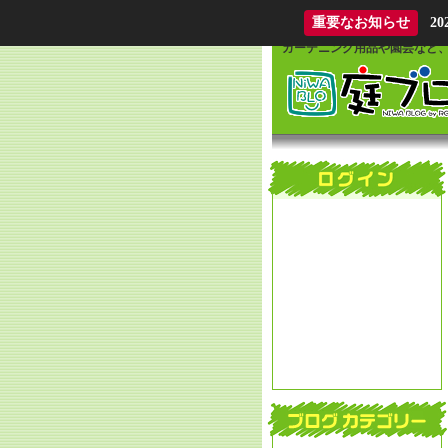
What is Niwablo?
重要なお知らせ
2
ガーデニング用品や園芸など