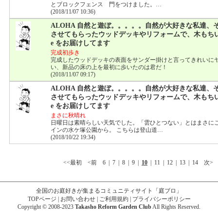
とブロックフェンス 門をつけました。…
(2018/11/07 10:36)
ALOHA 自然と遊ぼ。。。。。自然が大好きな私達、
させてもらったウッドデッキやリフォームで、木もちいーHapp
e をお届けしてます
完成初歩き
完成したウッドデッキの表面をサンダー掛けと言ってきれいに
い、新品の床の上を最初に歩いたのは君だ！
(2018/11/07 09:17)
ALOHA 自然と遊ぼ。。。。。自然が大好きな私達、
させてもらったウッドデッキやリフォームで、木もちいーHapp
e をお届けしてます
まさに秋晴れ
日曜日は素晴らしい天気でした。「雲ひとつない」とはまさに
インの水ケ塚公園から。 こちらは登山道…
(2018/10/22 19:34)
<<最初
<前
6
|
7
|
8
|
9
|
10
|
11
|
12
|
13
|
14
次>
全国のお庭好きが集まるコミュニティサイト「庭ブロ」
TOPページ
|
お問い合わせ
|
ご利用規約
|
プライバシーポリシー
Copyright © 2008-2023
Takasho Reform Garden Club
All Rights Reserved.