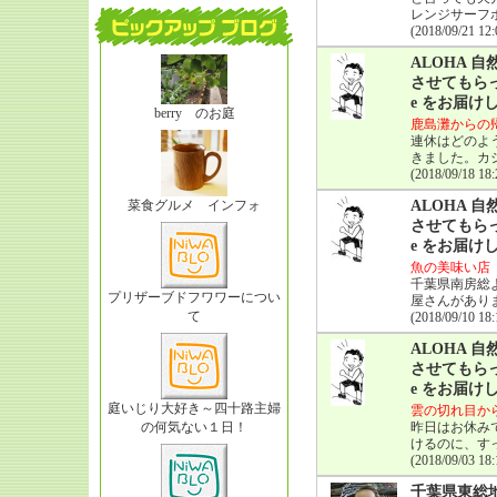
レンジサーフ
(2018/09/21 12:
ALOHA
させてもらっ
e をお届け
berry のお庭
鹿島灘からの
連休はどのよ
きました。カ
(2018/09/18 18:
菜食グルメ インフォ
ALOHA
させてもらっ
e をお届け
魚の美味い店
千葉県南房総
プリザーブドフワワーについ
屋さんがあり
て
(2018/09/10 18:
ALOHA
させてもらっ
e をお届け
庭いじり大好き～四十路主婦
雲の切れ目か
の何気ない１日！
昨日はお休み
けるのに、す
(2018/09/03 18:
千葉県東総