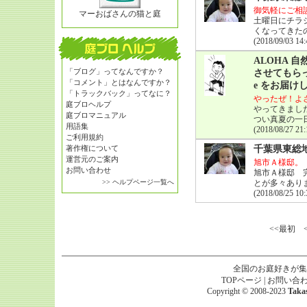
御気軽にご相
マーおばさんの猫と庭
土曜日にチラ
くなってきた
(2018/09/03 14:
ALOHA
「ブログ」ってなんですか？
させてもらっ
「コメント」とはなんですか？
e をお届け
「トラックバック」ってなに？
やったぜ！よ
庭ブロヘルプ
やってきまし
庭ブロマニュアル
つい真夏の一
用語集
(2018/08/27 21:
ご利用規約
著作権について
千葉県東総
運営元のご案内
旭市Ａ様邸。
お問い合わせ
旭市Ａ様邸 
>> ヘルプページ一覧へ
とが多々あり
(2018/08/25 10:
<<最初
全国のお庭好きが集
TOPページ
|
お問い合
Copyright © 2008-2023
Taka