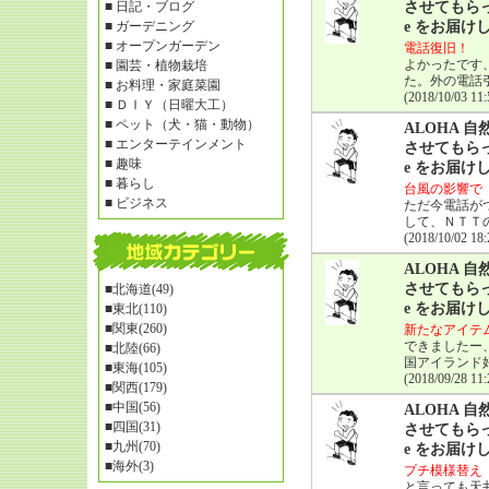
■
日記・ブログ
させてもらっ
■
ガーデニング
e をお届け
■
オープンガーデン
電話復旧！
よかったです
■
園芸・植物栽培
た。外の電話
■
お料理・家庭菜園
(2018/10/03 11:
■
ＤＩＹ（日曜大工）
■
ペット（犬・猫・動物）
ALOHA
■
エンターテインメント
させてもらっ
■
趣味
e をお届け
■
暮らし
台風の影響で
■
ビジネス
ただ今電話が
して、ＮＴＴ
(2018/10/02 18:
ALOHA
させてもらっ
■
北海道(49)
e をお届け
■
東北(110)
■
関東(260)
新たなアイテ
できましたー
■
北陸(66)
国アイランド
■
東海(105)
(2018/09/28 11:
■
関西(179)
■
中国(56)
ALOHA
■
四国(31)
させてもらっ
■
九州(70)
e をお届け
■
海外(3)
プチ模様替え
と言っても天