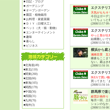
■
日記・ブログ
■
ガーデニング
エクステリ
■
オープンガーデン
天気がもちそ
■
園芸・植物栽培
今日はガーデ
■
お料理・家庭菜園
いてちょっと
■
ＤＩＹ（日曜大工）
(2008/11/17 09:
■
ペット（犬・猫・動物）
エクステリ
■
エンターテインメント
やっと形が出
■
趣味
結構難しいで
■
暮らし
(2008/11/16 16:
■
ビジネス
横浜から庭
湘南百景 五
鎌倉もここま
ない。庭はき
■
北海道(49)
(2008/11/16 16:
■
東北(110)
エクステリ
■
関東(260)
IKEAで買い物
■
北陸(66)
買ってきた「
■
東海(105)
(2008/11/16 14:
■
関西(179)
■
中国(56)
群馬県で楽
■
四国(31)
経営計画作り
毎月一回、土
■
九州(70)
ションのなか
■
海外(3)
(2008/11/16 08: