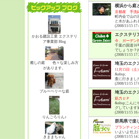
横浜から庭
京都産 手洗
町内会で山の
と水があふれ
(2008/11/15 17:
エクステリ
かおる建設工業 エクステリ
今、ガーデン
ア事業部 Blog
千葉の国道1
でしょうか？(
(2008/11/15 17:
癒しの庭 色々な楽しみ方
埼玉のエクステ
があります。
11月15日（土
&nbsp
査に行きまし
(2008/11/15 17:
ブルーベリーな庭
埼玉のエクステ
筋力ＵＰ
&nbsp;こ
グしています
(2008/11/15 16:
りんごろりん♪
群馬県で楽
プランティン
いよいよ仕上
(2008/11/15 14:
きままちゃん