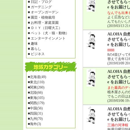
■
日記・ブログ
させてもらっ
■
ガーデニング
e をお届け
■
オープンガーデン
なんでも出来
よく広告など
■
園芸・植物栽培
んでもたいし
■
お料理・家庭菜園
(2019/03/13 21:
■
ＤＩＹ（日曜大工）
■
ペット（犬・猫・動物）
ALOHA
■
エンターテインメント
させてもらっ
■
趣味
e をお届け
■
暮らし
8888
■
ビジネス
8の4並びっ
替えて去年12
(2019/03/09 20:
ALOHA
させてもらっ
■
北海道(49)
e をお届け
■
東北(110)
■
関東(260)
また最高のデ
植木屋さんの
■
北陸(66)
でもこの日は
■
東海(105)
(2019/03/06 19:
■
関西(179)
■
中国(56)
ALOHA
■
四国(31)
させてもらっ
■
九州(70)
e をお届け
■
海外(3)
三浦の河津桜
毎週日曜日恒