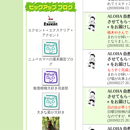
れてイエティ
(2019/03/04 13:
ALOHA
させてもらっ
e をお届け
エクセント＝エクステリア＋
植木やさんで
アクセント
まわりが緑い
となりました
(2019/03/02 18:
ALOHA
させてもらっ
ニューカマーの週末園芸ブロ
グ
e をお届け
もうすぐ完成
まわりが緑い
び場が出来上
(2019/02/27 20:
観賞植物大好き倶楽部
ALOHA
させてもらっ
e をお届け
日の出が早く
日曜日恒例の
大きな庭が大好き
なのですが、昨
(2019/02/25 20:
ALOHA