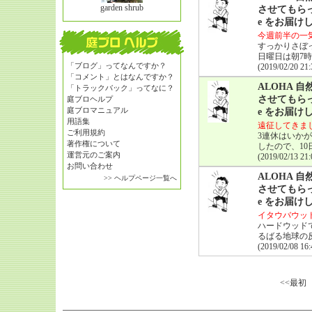
garden shrub
させてもらっ
e をお届け
今週前半の一
すっかりさぼ
日曜日は朝7時
「ブログ」ってなんですか？
(2019/02/20 21:
「コメント」とはなんですか？
ALOHA
「トラックバック」ってなに？
させてもらっ
庭ブロヘルプ
庭ブロマニュアル
e をお届け
用語集
遠征してきま
ご利用規約
3連休はいか
著作権について
したので、1
運営元のご案内
(2019/02/13 21:
お問い合わせ
ALOHA
>> ヘルプページ一覧へ
させてもらっ
e をお届け
イタウバウッ
ハードウッド
るばる地球の
(2019/02/08 16:
<<最初