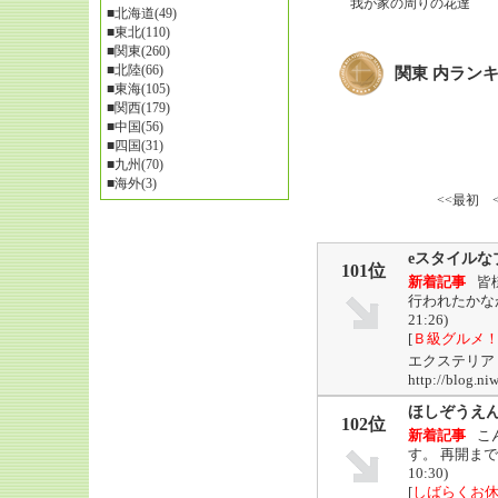
我が家の周りの花達
■
北海道(49)
■
東北(110)
■
関東(260)
■
北陸(66)
関東 内ラン
■
東海(105)
■
関西(179)
■
中国(56)
■
四国(31)
■
九州(70)
■
海外(3)
<<最初
eスタイルな
101位
新着記事
皆
行われたかな
21:26)
[
Ｂ級グルメ
エクステリア
http://blog
ほしぞうえ
102位
新着記事
こ
す。 再開ま
10:30)
[
しばらくお