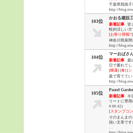
千葉県我孫子
http://blog.
かおる建設工
103位
新着記事
皆
較的涼しい方
[
お祭り情報!!
]
神奈川県座間
http://blog
マーおばさ
104位
新着記事
庭
日で萎れてし
[
睡蓮
] [
春
] [
シ
庭で育ててい
http://blog
Pastel G
105位
新着記事
今
リートに専用
0 00:42)
[
スタンプコ
そのまんまの
拙い文章です
…
http://blog