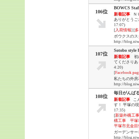
BOWCS Staff
106位
新着記事
Ｎ
ありがとうご
17:07)
[
入荷情報
] [
多
ボウクスのス
http://blog.n
Sotobo style
107位
新着記事
初
てくださりあ
4:20)
[
Facebook
私たちの外房
http://blog
毎日がんば
108位
新着記事
こ
す！ 平塚の
17:35)
[
新築外構工事
構工事 平塚
平塚市北金目
ガーデンサー
http://bl