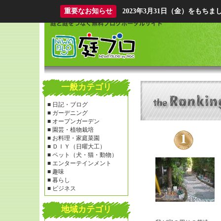
重要なお知らせ
2023年3月31日（金）をも
一般カテゴリ
■
日記・ブログ
■
ガーデニング
■
オープンガーデン
■
園芸・植物栽培
■
お料理・家庭菜園
■
ＤＩＹ（日曜大工）
■
ペット（犬・猫・動物）
■
エンターテインメント
■
趣味
■
暮らし
■
ビジネス
地域カテゴリ