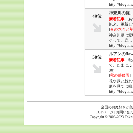
http://blog
神奈川の庭
49位
新着記事
あ
以来、更新して
[
春の木々と
神奈川県は愛
そして、庭…
http://blog.ni
ルアンのflow
50位
新着記事
秋
て、たまにふ
30)
[
秋の薔薇園
] [
花や緑と戯れ
庭を見ては癒
http://blog.n
全国のお庭好きが集
TOPページ
|
お問い合
Copyright © 2008-2023
Taka