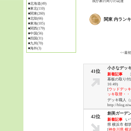
我が家の周りの花達
■
北海道(49)
■
東北(110)
■
関東(260)
■
北陸(66)
関東 内ラン
■
東海(105)
■
関西(179)
■
中国(56)
■
四国(31)
■
九州(70)
■
海外(3)
<<最
小さなデッキ
41位
新着記事
３
幕板の取り付
16:49)
[
ウッドデッ
ッキ取替・・
デッキ職人（
http://blog.
創美ガーデ
42位
新着記事
い
県 横浜市 
[
神奈川県 横