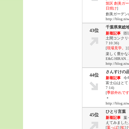
筑区 創美ガー
日焼け
]
創美ガーデン
http://blog
千葉県東総
43位
新着記事
匝
土間コンクリ
7 10:36)
[
現場見学。
] [
楽しく豊かな
E&G HIRAN
http://blog.
さんすけの
44位
新着記事
今
富士山はとて
7:14)
[
季節外れで
＊
http://blog.n
ひとり言葉
45位
新着記事
葉
えてみました
[
葉っぱ
] [
虹
] [