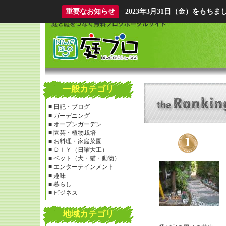
重要なお知らせ
2023年3月31日（金）をも
一般カテゴリ
■
日記・ブログ
■
ガーデニング
■
オープンガーデン
■
園芸・植物栽培
■
お料理・家庭菜園
■
ＤＩＹ（日曜大工）
■
ペット（犬・猫・動物）
■
エンターテインメント
■
趣味
■
暮らし
■
ビジネス
地域カテゴリ