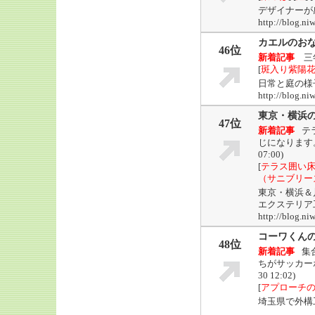
デザイナーが
http://blog.ni
カエルのお
46位
新着記事
三
[
斑入り紫陽
日常と庭の様
http://blog.
東京・横浜
47位
新着記事
テ
じになります
07:00)
[
テラス囲い
（サニブリー
東京・横浜＆
エクステリア
http://blo
コーワくん
48位
新着記事
集
ちがサッカー
30 12:02)
[
アプローチ
埼玉県で外構
…