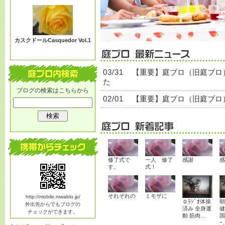
る？
カスクドールCasquedor Vol.1
03/31
【重要】庭ブロ（旧庭ブロ
た
ブログの検索はこちらから
02/01
【重要】庭ブロ（旧庭ブロ
修了式で
一人 修了
感謝
感
す。
式！
それぞれの
ミモザに
http://mobile.niwablo.jp/
☺ﾗｼﾞｵ体操
朝
外出先からでもブログの
済み 全身運
健
チェックができます。
動 筋肉…
国
ｰ