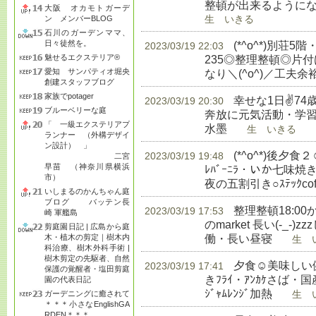
整頓が出来るようにな
大阪 オカモトガーデ
ン メンバーBLOG
生 いきる
石川のガーデンママ、
日々徒然を。
(*^o^*)別荘5
2023/03/19 22:03
魅せるエクステリア®
235◎整理整頓◎片
愛知 サンパティオ堀央
なり＼(^o^)／工夫
創建スタッフブログ
家族でpotager
幸せな1日✌74
2023/03/19 20:30
ブルーベリーな庭
奔放に元気活動・学習◎
「 一級エクステリアプ
水墨
生 いきる
ランナー （外構デザイ
ン設計） 」
(*^o^*)後
2023/03/19 19:48
二宮
早苗 （神奈川県横浜
ﾚﾊﾞｰﾆﾗ・いか七味
市）
夜の五割引き○ｽﾃｯｸcoffe
いしまるのかんちゃん庭
ブログ バッテン長
整理整頓18:00か
2023/03/19 17:53
崎 軍艦島
のmarket 長い(-_
剪庭園日記 | 広島から庭
働・長い昼寝
木・植木の剪定｜樹木内
生 い
科治療、樹木外科手術 |
樹木剪定の先駆者、自然
夕食☺美味しい健
2023/03/19 17:41
保護の覚醒者・塩田剪庭
きﾌﾗｲ・ｱﾝｶｹさば・国産
園の代表日記
ｼﾞｬﾑﾚﾝｼﾞ加熱
ガーデニングに癒されて
生 い
＊＊＊小さなEnglishGA
RDEN＊＊＊