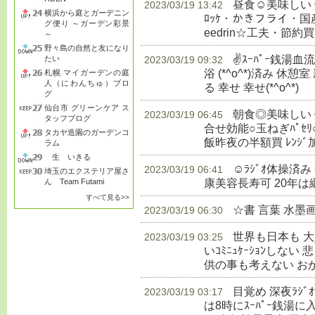
昼食☺美味しい
2023/03/19 13:42
横浜から庭とガーデニン
ﾛｯｹ・かきフライ・国産赤飯
グ便り ～ガーデン彩景
eedrin☆工夫・節約買
～
野々島の自然と友になり
✌ｽｰﾊﾟｰ銭湯
たい
2023/03/19 09:32
浴 (*^o^*)済み 休憩室
札幌 マイガーデンの庭
人（にわんちゅ）ブロ
る 幸せ 幸せ(*^o^*)
生
グ
仙台市 グリーンケア ス
朝食◎美味しい 健
2023/03/19 06:45
タッフブログ
合せ効能○玉ねぎﾊﾟｾﾘ
タカヤ造園のガーデンコ
飯昨夜の半額買 ﾚﾝｼﾞ
ラム
生 いきる
☺ﾗｼﾞｵ体操済
2023/03/19 06:41
埼玉のエクステリア屋さ
康美容長寿可 20年は
ん Team Futami
すべて見る>>
☆書 言葉 水墨
2023/03/19 06:30
世界も日本も 
2023/03/19 03:25
いｺﾐﾆｭｹｰｼｮﾝしな
供の事も考えない お
目覚め 深夜ﾗｼ
2023/03/19 03:17
は8時にｽｰﾊﾟｰ銭湯