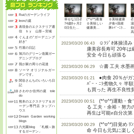
Ruiのガーデンライフ
幸せな1日✌
(*^o^*)夜食
☺美味健康
✌
leonの庭
74歳8ヶ月2
☺美味しい
夕食○国産
湯
表現舎のエクステリア通
0日生た…
健康美…
豚ﾚﾊﾞｰﾆﾗ…
効
信 ｂｙ 山形～宮城
高
ぐんまの”ガーデニング
好き”
☺ﾗｼﾞｵ体操済
2023/03/20 06:43
竹屋の日記
康美容長寿可 20年
旭川のグリーン造園ガー
安全 今日も頑張る
生
デニングブログ
我が家の周りの花達
☆書 工夫 水墨
2023/03/20 06:29
ソーマ オリジナルガー
デンです。
●肉食 20％が
2023/03/20 01:21
関谷さんちのいろいろ日
ﾊﾞｰ・ﾆﾗ煮物久々 半額
記
も買った 再生不良性
さわやか信州の庭 tole
do
(*^o^*)運
2023/03/20 00:51
熊本のエクステリア＆ガ
ーデン専門店 タップハ
る 工夫・余裕・努力
ウス
再生は可能✊自分次第
Dream Garden working
blogs
(*^o^*)目覚め 
2023/03/20 00:29
六光園blog 「札幌～旅
命 今日も元気に楽し
するガーデン」