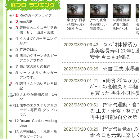
Ruiのガーデンライフ
幸せな1日✌
(*^o^*)夜食
☺美味健康
✌
leonの庭
74歳8ヶ月2
☺美味しい
夕食○国産
湯
表現舎のエクステリア通
0日生た…
健康美…
豚ﾚﾊﾞｰﾆﾗ…
効
信 ｂｙ 山形～宮城
高
ぐんまの”ガーデニング
好き”
☺ﾗｼﾞｵ体操済
2023/03/20 06:43
竹屋の日記
康美容長寿可 20年
旭川のグリーン造園ガー
安全 今日も頑張る
生
デニングブログ
我が家の周りの花達
☆書 工夫 水墨
2023/03/20 06:29
ソーマ オリジナルガー
デンです。
●肉食 20％が
2023/03/20 01:21
関谷さんちのいろいろ日
ﾊﾞｰ・ﾆﾗ煮物久々 半額
記
も買った 再生不良性
さわやか信州の庭 tole
do
(*^o^*)運
2023/03/20 00:51
熊本のエクステリア＆ガ
ーデン専門店 タップハ
る 工夫・余裕・努力
ウス
再生は可能✊自分次第
Dream Garden working
blogs
(*^o^*)目覚め 
2023/03/20 00:29
六光園blog 「札幌～旅
命 今日も元気に楽し
するガーデン」