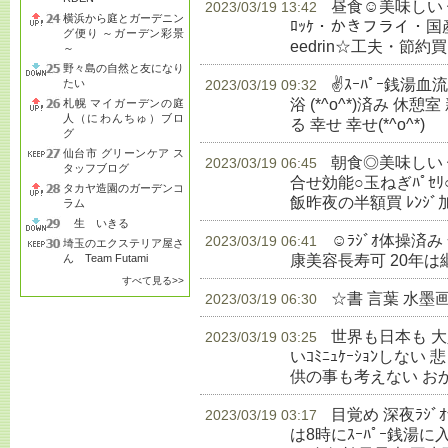
昼食☺美味しい
2023/03/19 13:42
横浜から庭とガーデニン
ﾛｯｹ・かきフライ・国産赤飯
グ便り ～ガーデン彩景
eedrin☆工夫・節約買
～
野々島の自然と友になり
✌ｽｰﾊﾟｰ銭湯
たい
2023/03/19 09:32
浴 (*^o^*)済み 休憩室
札幌 マイガーデンの庭
人（にわんちゅ）ブロ
る 幸せ 幸せ(*^o^*)
生
グ
仙台市 グリーンケア ス
朝食◎美味しい 健
2023/03/19 06:45
タッフブログ
合せ効能○玉ねぎﾊﾟｾﾘ
タカヤ造園のガーデンコ
飯昨夜の半額買 ﾚﾝｼﾞ
ラム
生 いきる
☺ﾗｼﾞｵ体操済
2023/03/19 06:41
埼玉のエクステリア屋さ
康美容長寿可 20年は
ん Team Futami
すべて見る>>
☆書 言葉 水墨
2023/03/19 06:30
世界も日本も 
2023/03/19 03:25
いｺﾐﾆｭｹｰｼｮﾝしな
供の事も考えない お
目覚め 深夜ﾗｼ
2023/03/19 03:17
は8時にｽｰﾊﾟｰ銭湯