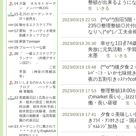
整頓が出来るようにな
大阪 オカモトガーデ
ン メンバーBLOG
生 いきる
石川のガーデンママ、
日々徒然を。
(*^o^*)別荘5
2023/03/19 22:03
魅せるエクステリア®
235◎整理整頓◎片
愛知 サンパティオ堀央
なり＼(^o^)／工夫
創建スタッフブログ
家族でpotager
幸せな1日✌74
2023/03/19 20:30
ブルーベリーな庭
奔放に元気活動・学習◎
「 一級エクステリアプ
水墨
生 いきる
ランナー （外構デザイ
ン設計） 」
(*^o^*)後
2023/03/19 19:48
二宮
早苗 （神奈川県横浜
ﾚﾊﾞｰﾆﾗ・いか七味
市）
夜の五割引き○ｽﾃｯｸcoffe
いしまるのかんちゃん庭
ブログ バッテン長
整理整頓18:00か
2023/03/19 17:53
崎 軍艦島
のmarket 長い(-_
剪庭園日記 | 広島から庭
働・長い昼寝
木・植木の剪定｜樹木内
生 い
科治療、樹木外科手術 |
樹木剪定の先駆者、自然
夕食☺美味しい健
2023/03/19 17:41
保護の覚醒者・塩田剪庭
きﾌﾗｲ・ｱﾝｶｹさば・国産
園の代表日記
ｼﾞｬﾑﾚﾝｼﾞ加熱
ガーデニングに癒されて
生 い
＊＊＊小さなEnglishGA
RDEN＊＊＊