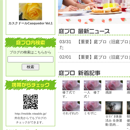
る？
カスクドールCasquedor Vol.1
03/31
【重要】庭ブロ（旧庭ブロ
た
ブログの検索はこちらから
02/01
【重要】庭ブロ（旧庭ブロ
修了式で
一人 修了
感謝
感
す。
式！
それぞれの
ミモザに
http://mobile.niwablo.jp/
☺ﾗｼﾞｵ体操
朝
外出先からでもブログの
済み 全身運
健
チェックができます。
動 筋肉…
国
ｰ