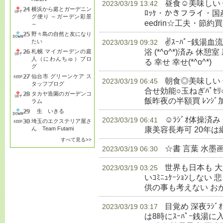
昼食☺美味しい
2023/03/19 13:42
横浜から庭とガーデニン
ﾛｯｹ・かきフライ・国産赤飯
グ便り ～ガーデン彩景
eedrin☆工夫・節約買
～
野々島の自然と友になり
✌ｽｰﾊﾟｰ銭湯
たい
2023/03/19 09:32
浴 (*^o^*)済み 休憩室
札幌 マイガーデンの庭
人（にわんちゅ）ブロ
る 幸せ 幸せ(*^o^*)
生
グ
仙台市 グリーンケア ス
朝食◎美味しい 健
2023/03/19 06:45
タッフブログ
合せ効能○玉ねぎﾊﾟｾﾘ
タカヤ造園のガーデンコ
飯昨夜の半額買 ﾚﾝｼﾞ
ラム
生 いきる
☺ﾗｼﾞｵ体操済
2023/03/19 06:41
埼玉のエクステリア屋さ
康美容長寿可 20年は
ん Team Futami
すべて見る>>
☆書 言葉 水墨
2023/03/19 06:30
世界も日本も 
2023/03/19 03:25
いｺﾐﾆｭｹｰｼｮﾝしな
供の事も考えない お
目覚め 深夜ﾗｼ
2023/03/19 03:17
は8時にｽｰﾊﾟｰ銭湯