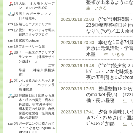
整頓が出来るようにな
大阪 オカモトガーデ
ン メンバーBLOG
生 いきる
石川のガーデンママ、
日々徒然を。
(*^o^*)別荘5
2023/03/19 22:03
魅せるエクステリア®
235◎整理整頓◎片
愛知 サンパティオ堀央
なり＼(^o^)／工夫
創建スタッフブログ
家族でpotager
幸せな1日✌74
2023/03/19 20:30
ブルーベリーな庭
奔放に元気活動・学習◎
「 一級エクステリアプ
水墨
生 いきる
ランナー （外構デザイ
ン設計） 」
(*^o^*)後
2023/03/19 19:48
二宮
早苗 （神奈川県横浜
ﾚﾊﾞｰﾆﾗ・いか七味
市）
夜の五割引き○ｽﾃｯｸcoffe
いしまるのかんちゃん庭
ブログ バッテン長
整理整頓18:00か
2023/03/19 17:53
崎 軍艦島
のmarket 長い(-_
剪庭園日記 | 広島から庭
働・長い昼寝
木・植木の剪定｜樹木内
生 い
科治療、樹木外科手術 |
樹木剪定の先駆者、自然
夕食☺美味しい健
2023/03/19 17:41
保護の覚醒者・塩田剪庭
きﾌﾗｲ・ｱﾝｶｹさば・国産
園の代表日記
ｼﾞｬﾑﾚﾝｼﾞ加熱
ガーデニングに癒されて
生 い
＊＊＊小さなEnglishGA
RDEN＊＊＊