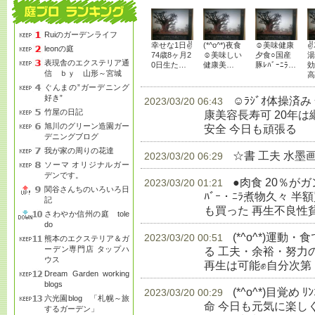
Ruiのガーデンライフ
幸せな1日✌
(*^o^*)夜食
☺美味健康
✌
leonの庭
74歳8ヶ月2
☺美味しい
夕食○国産
湯
表現舎のエクステリア通
0日生た…
健康美…
豚ﾚﾊﾞｰﾆﾗ…
効
信 ｂｙ 山形～宮城
高
ぐんまの”ガーデニング
好き”
☺ﾗｼﾞｵ体操済
2023/03/20 06:43
竹屋の日記
康美容長寿可 20年
旭川のグリーン造園ガー
安全 今日も頑張る
生
デニングブログ
我が家の周りの花達
☆書 工夫 水墨
2023/03/20 06:29
ソーマ オリジナルガー
デンです。
●肉食 20％が
2023/03/20 01:21
関谷さんちのいろいろ日
ﾊﾞｰ・ﾆﾗ煮物久々 半額
記
も買った 再生不良性
さわやか信州の庭 tole
do
(*^o^*)運
2023/03/20 00:51
熊本のエクステリア＆ガ
ーデン専門店 タップハ
る 工夫・余裕・努力
ウス
再生は可能✊自分次第
Dream Garden working
blogs
(*^o^*)目覚め 
2023/03/20 00:29
六光園blog 「札幌～旅
命 今日も元気に楽し
するガーデン」