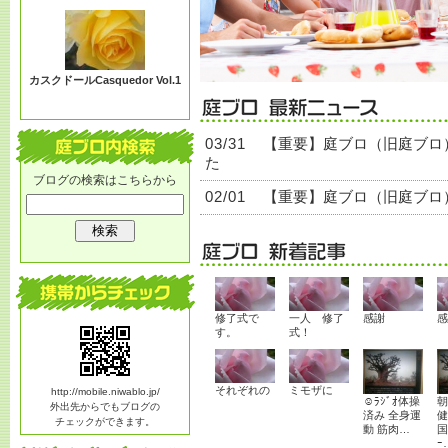
る？
カスクドールCasquedor Vol.1
03/31
【重要】庭ブロ（旧庭ブロ
た
ブログの検索はこちらから
02/01
【重要】庭ブロ（旧庭ブロ
修了式で
一人 修了
感謝
感
す。
式！
それぞれの
ミモザに
http://mobile.niwablo.jp/
☺ﾗｼﾞｵ体操
朝
外出先からでもブログの
済み 全身運
健
チェックができます。
動 筋肉…
国
ｰ