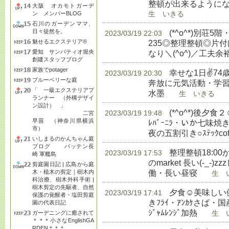
整頓が出来るようにな
大阪 オカモトガーデ
ン メンバーBLOG
生 いきる
石川のガーデンママ、
日々徒然を。
(*^o^*)別荘5
2023/03/19 22:03
魅せるエクステリア®
235◎整理整頓◎片
愛知 サンパティオ堀央
なり＼(^o^)／工夫
創建スタッフブログ
家族でpotager
幸せな1日✌74
2023/03/19 20:30
ブルーベリーな庭
奔放に元気活動・学習◎
「 一級エクステリアプ
水墨
生 いきる
ランナー （外構デザイ
ン設計） 」
(*^o^*)後
2023/03/19 19:48
二宮
早苗 （神奈川県横浜
ﾚﾊﾞｰﾆﾗ・いか七味
市）
夜の五割引き○ｽﾃｯｸcoffe
いしまるのかんちゃん庭
ブログ バッテン長
整理整頓18:00か
2023/03/19 17:53
崎 軍艦島
のmarket 長い(-_
剪庭園日記 | 広島から庭
働・長い昼寝
木・植木の剪定｜樹木内
生 い
科治療、樹木外科手術 |
樹木剪定の先駆者、自然
夕食☺美味しい健
2023/03/19 17:41
保護の覚醒者・塩田剪庭
きﾌﾗｲ・ｱﾝｶｹさば・国産
園の代表日記
ｼﾞｬﾑﾚﾝｼﾞ加熱
ガーデニングに癒されて
生 い
＊＊＊小さなEnglishGA
RDEN＊＊＊