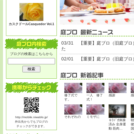
る？
カスクドールCasquedor Vol.1
03/31
【重要】庭ブロ（旧庭ブロ
た
ブログの検索はこちらから
02/01
【重要】庭ブロ（旧庭ブロ
修了式で
一人 修了
感謝
感
す。
式！
それぞれの
ミモザに
http://mobile.niwablo.jp/
☺ﾗｼﾞｵ体操
朝
外出先からでもブログの
済み 全身運
健
チェックができます。
動 筋肉…
国
ｰ