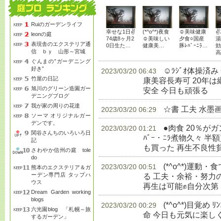
Ruiのガーデンライフ
幸せな1日✌
(*^o^*)夜食
☺美味健康
✌
leonの庭
74歳8ヶ月2
☺美味しい
夕食○国産
湯
表現舎のエクステリア通
0日生た…
健康美…
豚ﾚﾊﾞｰﾆﾗ…
効
信 ｂｙ 山形～宮城
高
ぐんまの”ガーデニング
好き”
☺ﾗｼﾞｵ体操済
2023/03/20 06:43
竹屋の日記
康美容長寿可 20年
旭川のグリーン造園ガー
安全 今日も頑張る
生
デニングブログ
我が家の周りの花達
☆書 工夫 水墨
2023/03/20 06:29
ソーマ オリジナルガー
デンです。
●肉食 20％が
2023/03/20 01:21
関谷さんちのいろいろ日
ﾊﾞｰ・ﾆﾗ煮物久々 半額
記
も買った 再生不良性
さわやか信州の庭 tole
do
(*^o^*)運
2023/03/20 00:51
熊本のエクステリア＆ガ
ーデン専門店 タップハ
る 工夫・余裕・努力
ウス
再生は可能✊自分次第
Dream Garden working
blogs
(*^o^*)目覚め 
2023/03/20 00:29
六光園blog 「札幌～旅
命 今日も元気に楽し
するガーデン」