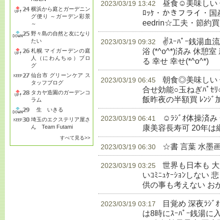
昼食☺美味しい
2023/03/19 13:42
横浜から庭とガーデニン
ﾛｯｹ・かきフライ・国産赤飯
グ便り ～ガーデン彩景
eedrin☆工夫・節約買
～
野々島の自然と友になり
✌ｽｰﾊﾟｰ銭湯
たい
2023/03/19 09:32
浴 (*^o^*)済み 休憩室
札幌 マイガーデンの庭
人（にわんちゅ）ブロ
る 幸せ 幸せ(*^o^*)
生
グ
仙台市 グリーンケア ス
朝食◎美味しい 健
2023/03/19 06:45
タッフブログ
合せ効能○玉ねぎﾊﾟｾﾘ
タカヤ造園のガーデンコ
飯昨夜の半額買 ﾚﾝｼﾞ
ラム
生 いきる
☺ﾗｼﾞｵ体操済
2023/03/19 06:41
埼玉のエクステリア屋さ
康美容長寿可 20年は
ん Team Futami
すべて見る>>
☆書 言葉 水墨
2023/03/19 06:30
世界も日本も 
2023/03/19 03:25
いｺﾐﾆｭｹｰｼｮﾝしな
供の事も考えない お
目覚め 深夜ﾗｼ
2023/03/19 03:17
は8時にｽｰﾊﾟｰ銭湯