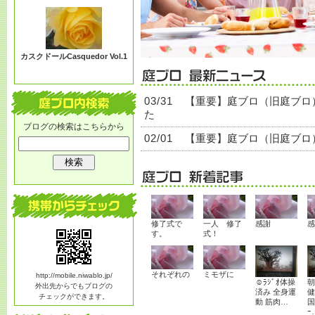
る？
カスクドールCasquedor Vol.1
03/31
【重要】庭ブロ（旧庭ブロ
た
ブログの検索はこちらから
02/01
【重要】庭ブロ（旧庭ブロ
修了式で
一人 修了
感謝
感
す。
式！
それぞれの
ミモザに
http://mobile.niwablo.jp/
☺ﾗｼﾞｵ体操
朝
外出先からでもブログの
済み 全身運
健
チェックができます。
動 筋肉…
国
ｰ