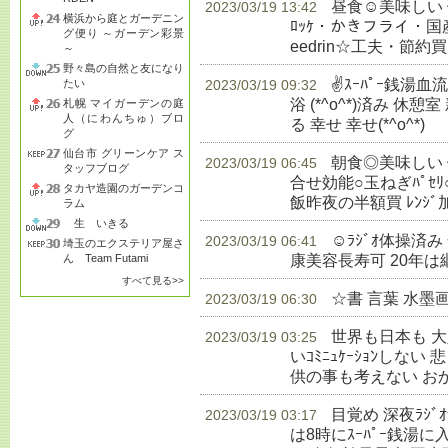
昼食☺美味しい
2023/03/19 13:42
横浜から庭とガーデニン
ﾛｯｹ・かきフライ・国産赤飯
グ便り ～ガーデン彩景
eedrin☆工夫・節約買
～
野々島の自然と友になり
✌ｽｰﾊﾟｰ銭湯
たい
2023/03/19 09:32
浴 (*^o^*)済み 休憩室
札幌 マイガーデンの庭
人（にわんちゅ）ブロ
る 幸せ 幸せ(*^o^*)
生
グ
仙台市 グリーンケア ス
朝食◎美味しい 健
2023/03/19 06:45
タッフブログ
合せ効能○玉ねぎﾊﾟｾﾘ
タカヤ造園のガーデンコ
飯昨夜の半額買 ﾚﾝｼﾞ
ラム
生 いきる
☺ﾗｼﾞｵ体操済
2023/03/19 06:41
埼玉のエクステリア屋さ
康美容長寿可 20年は
ん Team Futami
すべて見る>>
☆書 言葉 水墨
2023/03/19 06:30
世界も日本も 
2023/03/19 03:25
いｺﾐﾆｭｹｰｼｮﾝしな
供の事も考えない お
目覚め 深夜ﾗｼ
2023/03/19 03:17
は8時にｽｰﾊﾟｰ銭湯