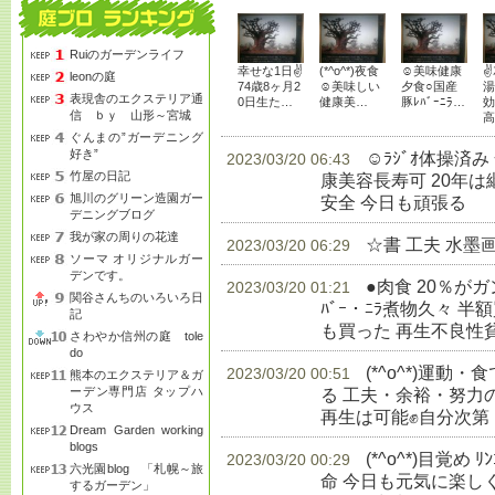
Ruiのガーデンライフ
幸せな1日✌
(*^o^*)夜食
☺美味健康
✌
leonの庭
74歳8ヶ月2
☺美味しい
夕食○国産
湯
表現舎のエクステリア通
0日生た…
健康美…
豚ﾚﾊﾞｰﾆﾗ…
効
信 ｂｙ 山形～宮城
高
ぐんまの”ガーデニング
好き”
☺ﾗｼﾞｵ体操済
2023/03/20 06:43
竹屋の日記
康美容長寿可 20年
旭川のグリーン造園ガー
安全 今日も頑張る
生
デニングブログ
我が家の周りの花達
☆書 工夫 水墨
2023/03/20 06:29
ソーマ オリジナルガー
デンです。
●肉食 20％が
2023/03/20 01:21
関谷さんちのいろいろ日
ﾊﾞｰ・ﾆﾗ煮物久々 半額
記
も買った 再生不良性
さわやか信州の庭 tole
do
(*^o^*)運
2023/03/20 00:51
熊本のエクステリア＆ガ
ーデン専門店 タップハ
る 工夫・余裕・努力
ウス
再生は可能✊自分次第
Dream Garden working
blogs
(*^o^*)目覚め 
2023/03/20 00:29
六光園blog 「札幌～旅
命 今日も元気に楽し
するガーデン」