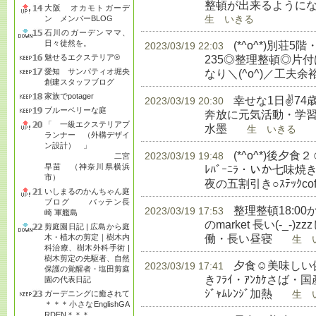
整頓が出来るようにな
大阪 オカモトガーデ
ン メンバーBLOG
生 いきる
石川のガーデンママ、
日々徒然を。
(*^o^*)別荘5
2023/03/19 22:03
魅せるエクステリア®
235◎整理整頓◎片
愛知 サンパティオ堀央
なり＼(^o^)／工夫
創建スタッフブログ
家族でpotager
幸せな1日✌74
2023/03/19 20:30
ブルーベリーな庭
奔放に元気活動・学習◎
「 一級エクステリアプ
水墨
生 いきる
ランナー （外構デザイ
ン設計） 」
(*^o^*)後
2023/03/19 19:48
二宮
早苗 （神奈川県横浜
ﾚﾊﾞｰﾆﾗ・いか七味
市）
夜の五割引き○ｽﾃｯｸcoffe
いしまるのかんちゃん庭
ブログ バッテン長
整理整頓18:00か
2023/03/19 17:53
崎 軍艦島
のmarket 長い(-_
剪庭園日記 | 広島から庭
働・長い昼寝
木・植木の剪定｜樹木内
生 い
科治療、樹木外科手術 |
樹木剪定の先駆者、自然
夕食☺美味しい健
2023/03/19 17:41
保護の覚醒者・塩田剪庭
きﾌﾗｲ・ｱﾝｶｹさば・国産
園の代表日記
ｼﾞｬﾑﾚﾝｼﾞ加熱
ガーデニングに癒されて
生 い
＊＊＊小さなEnglishGA
RDEN＊＊＊