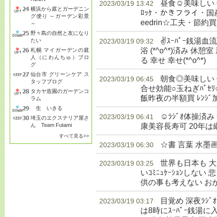
昼食☺美味しい
2023/03/19 13:42
横浜から庭とガーデニン
ﾛｯｹ・かきフライ・国産赤飯
グ便り ～ガーデン彩景
eedrin☆工夫・節約買
～
野々島の自然と友になり
✌ｽｰﾊﾟｰ銭湯
たい
2023/03/19 09:32
浴 (*^o^*)済み 休憩室
札幌 マイガーデンの庭
人（にわんちゅ）ブロ
る 幸せ 幸せ(*^o^*)
生
グ
仙台市 グリーンケア ス
朝食◎美味しい 健
2023/03/19 06:45
タッフブログ
合せ効能○玉ねぎﾊﾟｾﾘ
タカヤ造園のガーデンコ
飯昨夜の半額買 ﾚﾝｼﾞ
ラム
生 いきる
☺ﾗｼﾞｵ体操済
2023/03/19 06:41
埼玉のエクステリア屋さ
康美容長寿可 20年は
ん Team Futami
すべて見る>>
☆書 言葉 水墨
2023/03/19 06:30
世界も日本も 
2023/03/19 03:25
いｺﾐﾆｭｹｰｼｮﾝしな
供の事も考えない お
目覚め 深夜ﾗｼ
2023/03/19 03:17
は8時にｽｰﾊﾟｰ銭湯