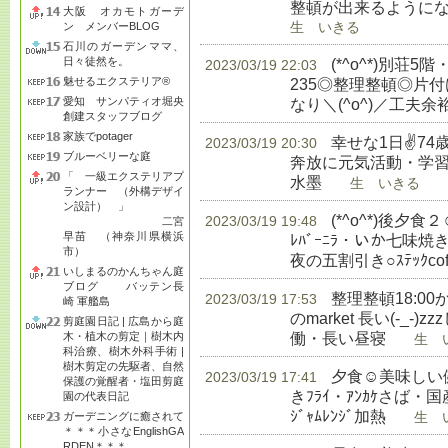
整頓が出来るようにな
大阪 オカモトガーデ
ン メンバーBLOG
生 いきる
石川のガーデンママ、
日々徒然を。
(*^o^*)別荘5
2023/03/19 22:03
魅せるエクステリア®
235◎整理整頓◎片
愛知 サンパティオ堀央
なり＼(^o^)／工夫
創建スタッフブログ
家族でpotager
幸せな1日✌74
2023/03/19 20:30
ブルーベリーな庭
奔放に元気活動・学習◎
「 一級エクステリアプ
水墨
生 いきる
ランナー （外構デザイ
ン設計） 」
(*^o^*)後
2023/03/19 19:48
二宮
早苗 （神奈川県横浜
ﾚﾊﾞｰﾆﾗ・いか七味
市）
夜の五割引き○ｽﾃｯｸcoffe
いしまるのかんちゃん庭
ブログ バッテン長
整理整頓18:00か
2023/03/19 17:53
崎 軍艦島
のmarket 長い(-_
剪庭園日記 | 広島から庭
働・長い昼寝
木・植木の剪定｜樹木内
生 い
科治療、樹木外科手術 |
樹木剪定の先駆者、自然
夕食☺美味しい健
2023/03/19 17:41
保護の覚醒者・塩田剪庭
きﾌﾗｲ・ｱﾝｶｹさば・国産
園の代表日記
ｼﾞｬﾑﾚﾝｼﾞ加熱
ガーデニングに癒されて
生 い
＊＊＊小さなEnglishGA
RDEN＊＊＊