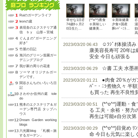
Ruiのガーデンライフ
幸せな1日✌
(*^o^*)夜食
☺美味健康
✌
leonの庭
74歳8ヶ月2
☺美味しい
夕食○国産
湯
表現舎のエクステリア通
0日生た…
健康美…
豚ﾚﾊﾞｰﾆﾗ…
効
信 ｂｙ 山形～宮城
高
ぐんまの”ガーデニング
好き”
☺ﾗｼﾞｵ体操済
2023/03/20 06:43
竹屋の日記
康美容長寿可 20年
旭川のグリーン造園ガー
安全 今日も頑張る
生
デニングブログ
我が家の周りの花達
☆書 工夫 水墨
2023/03/20 06:29
ソーマ オリジナルガー
デンです。
●肉食 20％が
2023/03/20 01:21
関谷さんちのいろいろ日
ﾊﾞｰ・ﾆﾗ煮物久々 半額
記
も買った 再生不良性
さわやか信州の庭 tole
do
(*^o^*)運
2023/03/20 00:51
熊本のエクステリア＆ガ
ーデン専門店 タップハ
る 工夫・余裕・努力
ウス
再生は可能✊自分次第
Dream Garden working
blogs
(*^o^*)目覚め 
2023/03/20 00:29
六光園blog 「札幌～旅
命 今日も元気に楽し
するガーデン」