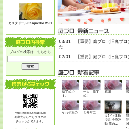
る？
カスクドールCasquedor Vol.1
03/31
【重要】庭ブロ（旧庭ブロ
た
ブログの検索はこちらから
02/01
【重要】庭ブロ（旧庭ブロ
修了式で
一人 修了
感謝
感
す。
式！
それぞれの
ミモザに
http://mobile.niwablo.jp/
☺ﾗｼﾞｵ体操
朝
外出先からでもブログの
済み 全身運
健
チェックができます。
動 筋肉…
国
ｰ