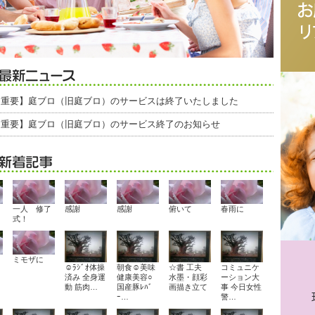
【重要】庭ブロ（旧庭ブロ）のサービスは終了いたしました
【重要】庭ブロ（旧庭ブロ）のサービス終了のお知らせ
一人 修了
感謝
感謝
俯いて
春雨に
式！
ミモザに
☺ﾗｼﾞｵ体操
朝食☺美味
☆書 工夫
コミュニケ
済み 全身運
健康美容○
水墨・顔彩
ーション大
動 筋肉…
国産豚ﾚﾊﾞ
画描き立て
事 今日女性
ｰ…
警…