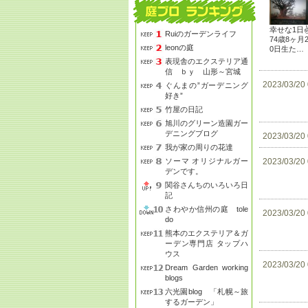
幸せな1日
Ruiのガーデンライフ
74歳8ヶ月
leonの庭
0日生た…
表現舎のエクステリア通
信 ｂｙ 山形～宮城
2023/03/20
ぐんまの”ガーデニング
好き”
竹屋の日記
旭川のグリーン造園ガー
デニングブログ
2023/03/20
我が家の周りの花達
ソーマ オリジナルガー
2023/03/20
デンです。
関谷さんちのいろいろ日
記
さわやか信州の庭 tole
2023/03/20
do
熊本のエクステリア＆ガ
ーデン専門店 タップハ
ウス
2023/03/20
Dream Garden working
blogs
六光園blog 「札幌～旅
するガーデン」