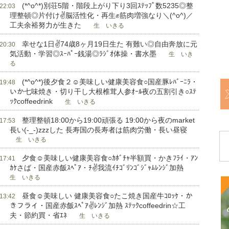
(*^o^*)別荘5階・階段上がり下り3回ｽﾃｯﾌﾟ数5235◎整
 22:03
理整頓◎片付け✌脳活性化・再生✊筋肉増強なり＼(^o^)／
工夫余裕努力が生きた
生 いきる
幸せな1日✌74歳8ヶ月19日生た 有難い◎自由奔放に元
 20:30
気活動・学習◎ｽｰﾊﾟｰ銭湯◎ﾗｼﾞｵ体操・書水墨
生 いき
る
(*^o^*)後夕食２☺美味しい健康美容食○国産豚ﾚﾊﾞｰﾆﾗ・
 19:48
いか七味焼き・切り干し大根椎茸人参ｵｰﾙ夜の五割引き○ｽﾃ
ｯｸcoffeedrink
生 いきる
整理整頓18:00から19:00頑張る 19:00から夜のmarket
 17:53
長い(-_-)zzzした 長寿国の長寿者は筋肉労働・長い昼寝
生 いきる
夕食☺美味しい健康美容食○ｶﾎﾞﾁｬ半額買・かきﾌﾗｲ・ｱﾝ
 17:41
ｶｹさば・国産赤飯ｽﾍﾟｱ・ﾁ✌我流ｲﾁｺﾞﾘﾝｺﾞｼﾞｬﾑﾚﾝｼﾞ加熱
生 いきる
昼食☺美味しい 健康美容食○たこ焼き国産牛ｺﾛｯｹ・か
 13:42
きフライ・国産赤飯ｽﾍﾟｱ✌ﾚﾝｼﾞ加熱 ｽﾃｯｸcoffeedrin☆工
夫・節約買・省ｴﾈ
生 いきる