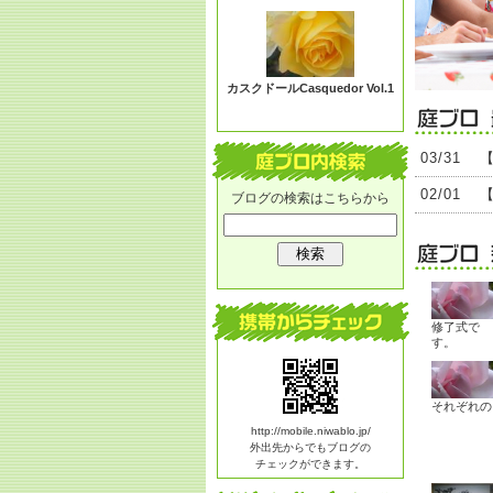
る？
カスクドールCasquedor Vol.1
03/31
02/01
ブログの検索はこちらから
修了式で
す。
それぞれの
http://mobile.niwablo.jp/
外出先からでもブログの
チェックができます。