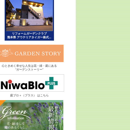
心ときめく幸せな人生は花・緑・庭にある
“ガーデンストーリー”
庭ブロ＋（プラス） はこちら