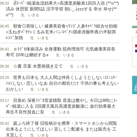
✌ｽｰﾊﾟｰ銭湯血流効果大○高濃度炭酸泉1回目入浴 (*^o^*)
 09:32
済み 休憩室 新聞5誌 活字学習 朝(-_-)zzzする 幸せ 幸せ(*^
o^*)
生 いきる
朝食◎美味しい 健康美容食○ﾘﾝｺﾞ人参ｷｬﾍﾞﾂ組合せ効能
 06:45
○玉ねぎﾊﾟｾﾘ○くるみ玄米パンｽﾍﾟｱ○国産赤飯昨夜の半額買
ﾚﾝｼﾞ加熱
生 いきる
☺ﾗｼﾞｵ体操済み 全身運動 筋肉増強可 元気健康美容長
 06:41
寿可 20年は継続する✊
生 いきる
☆書 言葉 水墨画描き立て
 06:30
生 いきる
世界も日本も 大人人間は仲良くしようとしないｺﾐﾆｭｹｰ
 03:25
ｼｮﾝしない 悲しいなあ 自分の都合だけ 子供の事も考えない
おかしい
生 いきる
目覚め 深夜ﾗｼﾞｵ音楽聴取 音楽は癒やし 今日は8時にｽｰ
 03:17
ﾊﾟｰ銭湯に入る 2回露天風呂高濃度炭酸湯に 血行効果最大
再生不良性貧血に良
生 いきる
庭ぶろ終了後 旧投稿分を携帯・スマートホンから閲覧
 00:42
出来るようにしてほしい 宜しくご配慮を または販売を 工
夫宜しく
生 いきる