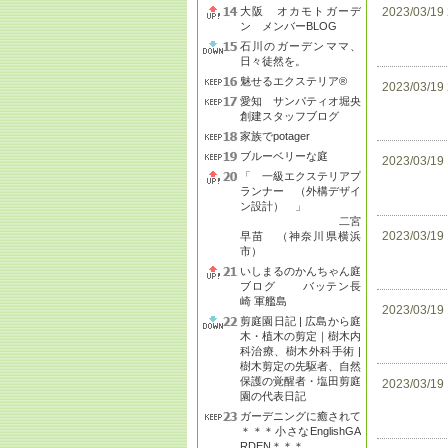
大阪 オカモトガーデ
2023/03/19
ン メンバーBLOG
石川のガーデンママ、
日々徒然を。
魅せるエクステリア®
2023/03/19
愛知 サンパティオ堀央
創建スタッフブログ
家族でpotager
ブルーベリーな庭
2023/03/19
「 一級エクステリアプ
ランナー （外構デザイ
ン設計） 」
二宮
2023/03/19
早苗 （神奈川県横浜
市）
いしまるのかんちゃん庭
ブログ バッテン長
崎 軍艦島
2023/03/19
剪庭園日記 | 広島から庭
木・植木の剪定｜樹木内
科治療、樹木外科手術 |
樹木剪定の先駆者、自然
保護の覚醒者・塩田剪庭
2023/03/19
園の代表日記
ガーデニングに癒されて
＊＊＊小さなEnglishGA
RDEN＊＊＊