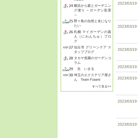
2023/03/19
横浜から庭とガーデニン
グ便り ～ガーデン彩景
～
野々島の自然と友になり
たい
2023/03/19
札幌 マイガーデンの庭
人（にわんちゅ）ブロ
グ
仙台市 グリーンケア ス
2023/03/19
タッフブログ
タカヤ造園のガーデンコ
ラム
2023/03/19
生 いきる
埼玉のエクステリア屋さ
2023/03/19
ん Team Futami
すべて見る>>
2023/03/19
2023/03/19