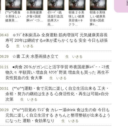
✌
(*^o^*)夜食
☺美味健康
✌ｽｰﾊﾟｰ銭
朝食２☺美
朝食☺美味
2
☺美味しい
夕食○国産
湯血行血流
味しい健康
しい健康美
健康美…
豚ﾚﾊﾞｰﾆﾗ…
効果大○
美容食○キ
容食○国産
高…
クラ…
豚ﾚ…
☺ﾗｼﾞｵ体操済み 全身運動 筋肉増強可 元気健康美容長
 06:43
寿可 20年は継続する✊体が柔らかくなる 安全 今日も頑張
る
生 いきる
☆書 工夫 水墨画描き立て
 06:29
生 いきる
●肉食 20％がガンにと活字学習 昨夜国産豚ﾚﾊﾞｰ・ﾆﾗ煮
 01:21
物久々 半額買い 増血良 ｷｸﾗｹﾞ野菜 増血良も買った 再生不
良性貧血の生 食大事
生 いきる
(*^o^*)運動・食で元気に楽しく自立生活出来る 工夫・
 00:51
余裕・努力の継続は生きる 心身活性化・再生は可能✊自分
次第
生 いきる
(*^o^*)目覚め ﾘﾝｺﾞ食 カレー湯drink 食は生の命 今日も
 00:29
元気に楽しく自立生活する きちんと整理整頓が出来るよう
になった 運動・食効果なり
生 いきる