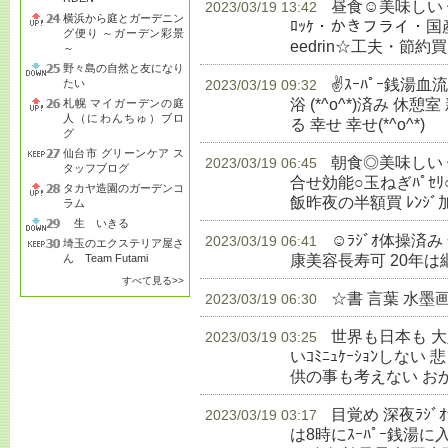
昼食☺美味しい
2023/03/19 13:42
横浜から庭とガーデニン
ﾛｯｹ・かきフライ・国産赤飯
グ便り ～ガーデン彩景
eedrin☆工夫・節約買
～
野々島の自然と友になり
✌ｽｰﾊﾟｰ銭湯
たい
2023/03/19 09:32
浴 (*^o^*)済み 休憩室
札幌 マイガーデンの庭
人（にわんちゅ）ブロ
る 幸せ 幸せ(*^o^*)
生
グ
仙台市 グリーンケア ス
朝食◎美味しい 健
2023/03/19 06:45
タッフブログ
合せ効能○玉ねぎﾊﾟｾﾘ
タカヤ造園のガーデンコ
飯昨夜の半額買 ﾚﾝｼﾞ
ラム
生 いきる
☺ﾗｼﾞｵ体操済
2023/03/19 06:41
埼玉のエクステリア屋さ
康美容長寿可 20年は
ん Team Futami
すべて見る>>
☆書 言葉 水墨
2023/03/19 06:30
世界も日本も 
2023/03/19 03:25
いｺﾐﾆｭｹｰｼｮﾝしな
供の事も考えない お
目覚め 深夜ﾗｼ
2023/03/19 03:17
は8時にｽｰﾊﾟｰ銭湯