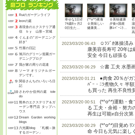
Ruiのガーデンライフ
幸せな1日✌
(*^o^*)夜食
☺美味健康
✌
leonの庭
74歳8ヶ月2
☺美味しい
夕食○国産
湯
表現舎のエクステリア通
0日生た…
健康美…
豚ﾚﾊﾞｰﾆﾗ…
効
信 ｂｙ 山形～宮城
高
ぐんまの”ガーデニング
好き”
☺ﾗｼﾞｵ体操済
2023/03/20 06:43
竹屋の日記
康美容長寿可 20年
旭川のグリーン造園ガー
安全 今日も頑張る
生
デニングブログ
我が家の周りの花達
☆書 工夫 水墨
2023/03/20 06:29
ソーマ オリジナルガー
デンです。
●肉食 20％が
2023/03/20 01:21
関谷さんちのいろいろ日
ﾊﾞｰ・ﾆﾗ煮物久々 半額
記
も買った 再生不良性
さわやか信州の庭 tole
do
(*^o^*)運
2023/03/20 00:51
熊本のエクステリア＆ガ
ーデン専門店 タップハ
る 工夫・余裕・努力
ウス
再生は可能✊自分次第
Dream Garden working
blogs
(*^o^*)目覚め 
2023/03/20 00:29
六光園blog 「札幌～旅
命 今日も元気に楽し
するガーデン」