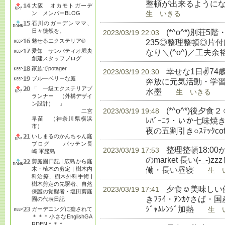
整頓が出来るようにな
大阪 オカモトガーデ
ン メンバーBLOG
生 いきる
石川のガーデンママ、
日々徒然を。
(*^o^*)別荘5
2023/03/19 22:03
魅せるエクステリア®
235◎整理整頓◎片
愛知 サンパティオ堀央
なり＼(^o^)／工夫
創建スタッフブログ
家族でpotager
幸せな1日✌74
2023/03/19 20:30
ブルーベリーな庭
奔放に元気活動・学習◎
「 一級エクステリアプ
水墨
生 いきる
ランナー （外構デザイ
ン設計） 」
(*^o^*)後
2023/03/19 19:48
二宮
早苗 （神奈川県横浜
ﾚﾊﾞｰﾆﾗ・いか七味
市）
夜の五割引き○ｽﾃｯｸcoffe
いしまるのかんちゃん庭
ブログ バッテン長
整理整頓18:00か
2023/03/19 17:53
崎 軍艦島
のmarket 長い(-_
剪庭園日記 | 広島から庭
働・長い昼寝
木・植木の剪定｜樹木内
生 い
科治療、樹木外科手術 |
樹木剪定の先駆者、自然
夕食☺美味しい健
2023/03/19 17:41
保護の覚醒者・塩田剪庭
きﾌﾗｲ・ｱﾝｶｹさば・国産
園の代表日記
ｼﾞｬﾑﾚﾝｼﾞ加熱
ガーデニングに癒されて
生 い
＊＊＊小さなEnglishGA
RDEN＊＊＊