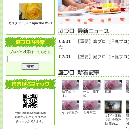
る？
カスクドールCasquedor Vol.1
03/31
【重要】庭ブロ（旧庭ブロ
た
ブログの検索はこちらから
02/01
【重要】庭ブロ（旧庭ブロ
修了式で
一人 修了
感謝
感
す。
式！
それぞれの
ミモザに
http://mobile.niwablo.jp/
☺ﾗｼﾞｵ体操
朝
外出先からでもブログの
済み 全身運
健
チェックができます。
動 筋肉…
国
ｰ