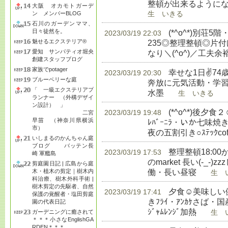
整頓が出来るようにな
大阪 オカモトガーデ
ン メンバーBLOG
生 いきる
石川のガーデンママ、
日々徒然を。
(*^o^*)別荘5
2023/03/19 22:03
魅せるエクステリア®
235◎整理整頓◎片
愛知 サンパティオ堀央
なり＼(^o^)／工夫
創建スタッフブログ
家族でpotager
幸せな1日✌74
2023/03/19 20:30
ブルーベリーな庭
奔放に元気活動・学習◎
「 一級エクステリアプ
水墨
生 いきる
ランナー （外構デザイ
ン設計） 」
(*^o^*)後
2023/03/19 19:48
二宮
早苗 （神奈川県横浜
ﾚﾊﾞｰﾆﾗ・いか七味
市）
夜の五割引き○ｽﾃｯｸcoffe
いしまるのかんちゃん庭
ブログ バッテン長
整理整頓18:00か
2023/03/19 17:53
崎 軍艦島
のmarket 長い(-_
剪庭園日記 | 広島から庭
働・長い昼寝
木・植木の剪定｜樹木内
生 い
科治療、樹木外科手術 |
樹木剪定の先駆者、自然
夕食☺美味しい健
2023/03/19 17:41
保護の覚醒者・塩田剪庭
きﾌﾗｲ・ｱﾝｶｹさば・国産
園の代表日記
ｼﾞｬﾑﾚﾝｼﾞ加熱
ガーデニングに癒されて
生 い
＊＊＊小さなEnglishGA
RDEN＊＊＊