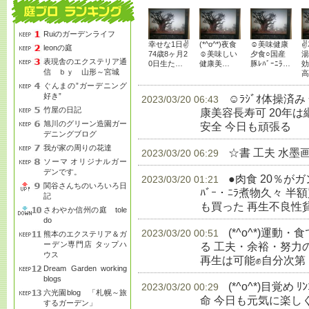
Ruiのガーデンライフ
幸せな1日✌
(*^o^*)夜食
☺美味健康
✌
leonの庭
74歳8ヶ月2
☺美味しい
夕食○国産
湯
表現舎のエクステリア通
0日生た…
健康美…
豚ﾚﾊﾞｰﾆﾗ…
効
信 ｂｙ 山形～宮城
高
ぐんまの”ガーデニング
好き”
☺ﾗｼﾞｵ体操済
2023/03/20 06:43
竹屋の日記
康美容長寿可 20年
旭川のグリーン造園ガー
安全 今日も頑張る
生
デニングブログ
我が家の周りの花達
☆書 工夫 水墨
2023/03/20 06:29
ソーマ オリジナルガー
デンです。
●肉食 20％が
2023/03/20 01:21
関谷さんちのいろいろ日
ﾊﾞｰ・ﾆﾗ煮物久々 半額
記
も買った 再生不良性
さわやか信州の庭 tole
do
(*^o^*)運
2023/03/20 00:51
熊本のエクステリア＆ガ
ーデン専門店 タップハ
る 工夫・余裕・努力
ウス
再生は可能✊自分次第
Dream Garden working
blogs
(*^o^*)目覚め 
2023/03/20 00:29
六光園blog 「札幌～旅
命 今日も元気に楽し
するガーデン」