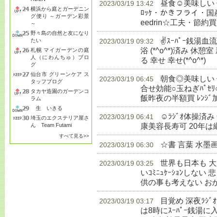
昼食☺美味しい
2023/03/19 13:42
横浜から庭とガーデニン
ﾛｯｹ・かきフライ・国産赤飯
グ便り ～ガーデン彩景
eedrin☆工夫・節約買
～
野々島の自然と友になり
✌ｽｰﾊﾟｰ銭湯
たい
2023/03/19 09:32
浴 (*^o^*)済み 休憩室
札幌 マイガーデンの庭
人（にわんちゅ）ブロ
る 幸せ 幸せ(*^o^*)
生
グ
仙台市 グリーンケア ス
朝食◎美味しい 健
2023/03/19 06:45
タッフブログ
合せ効能○玉ねぎﾊﾟｾﾘ
タカヤ造園のガーデンコ
飯昨夜の半額買 ﾚﾝｼﾞ
ラム
生 いきる
☺ﾗｼﾞｵ体操済
2023/03/19 06:41
埼玉のエクステリア屋さ
康美容長寿可 20年は
ん Team Futami
すべて見る>>
☆書 言葉 水墨
2023/03/19 06:30
世界も日本も 
2023/03/19 03:25
いｺﾐﾆｭｹｰｼｮﾝしな
供の事も考えない お
目覚め 深夜ﾗｼ
2023/03/19 03:17
は8時にｽｰﾊﾟｰ銭湯