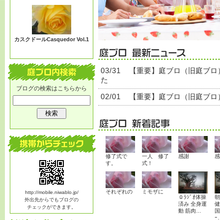
る？
カスクドールCasquedor Vol.1
03/31
【重要】庭ブロ（旧庭ブロ
た
ブログの検索はこちらから
02/01
【重要】庭ブロ（旧庭ブロ
修了式で
一人 修了
感謝
感
す。
式！
それぞれの
ミモザに
http://mobile.niwablo.jp/
☺ﾗｼﾞｵ体操
朝
外出先からでもブログの
済み 全身運
健
チェックができます。
動 筋肉…
国
ｰ