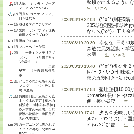
整頓が出来るようにな
大阪 オカモトガーデ
ン メンバーBLOG
生 いきる
石川のガーデンママ、
日々徒然を。
(*^o^*)別荘5
2023/03/19 22:03
魅せるエクステリア®
235◎整理整頓◎片
愛知 サンパティオ堀央
なり＼(^o^)／工夫
創建スタッフブログ
家族でpotager
幸せな1日✌74
2023/03/19 20:30
ブルーベリーな庭
奔放に元気活動・学習◎
「 一級エクステリアプ
水墨
生 いきる
ランナー （外構デザイ
ン設計） 」
(*^o^*)後
2023/03/19 19:48
二宮
早苗 （神奈川県横浜
ﾚﾊﾞｰﾆﾗ・いか七味
市）
夜の五割引き○ｽﾃｯｸcoffe
いしまるのかんちゃん庭
ブログ バッテン長
整理整頓18:00か
2023/03/19 17:53
崎 軍艦島
のmarket 長い(-_
剪庭園日記 | 広島から庭
働・長い昼寝
木・植木の剪定｜樹木内
生 い
科治療、樹木外科手術 |
樹木剪定の先駆者、自然
夕食☺美味しい健
2023/03/19 17:41
保護の覚醒者・塩田剪庭
きﾌﾗｲ・ｱﾝｶｹさば・国産
園の代表日記
ｼﾞｬﾑﾚﾝｼﾞ加熱
ガーデニングに癒されて
生 い
＊＊＊小さなEnglishGA
RDEN＊＊＊