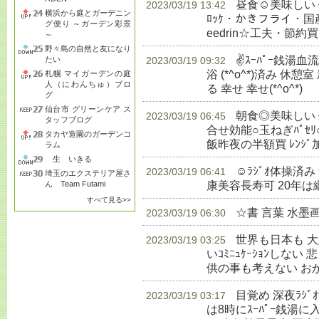
昼食☺美味しい
2023/03/19 13:42
横浜から庭とガーデニン
ﾛｯｹ・かきフライ・国産赤飯
グ便り ～ガーデン彩景
eedrin☆工夫・節約買
～
野々島の自然と友になり
✌ｽｰﾊﾟｰ銭湯
たい
2023/03/19 09:32
浴 (*^o^*)済み 休憩室
札幌 マイガーデンの庭
人（にわんちゅ）ブロ
る 幸せ 幸せ(*^o^*)
生
グ
仙台市 グリーンケア ス
朝食◎美味しい 健
2023/03/19 06:45
タッフブログ
合せ効能○玉ねぎﾊﾟｾﾘ
タカヤ造園のガーデンコ
飯昨夜の半額買 ﾚﾝｼﾞ
ラム
生 いきる
☺ﾗｼﾞｵ体操済
2023/03/19 06:41
埼玉のエクステリア屋さ
康美容長寿可 20年は
ん Team Futami
すべて見る>>
☆書 言葉 水墨
2023/03/19 06:30
世界も日本も 
2023/03/19 03:25
いｺﾐﾆｭｹｰｼｮﾝしな
供の事も考えない お
目覚め 深夜ﾗｼ
2023/03/19 03:17
は8時にｽｰﾊﾟｰ銭湯