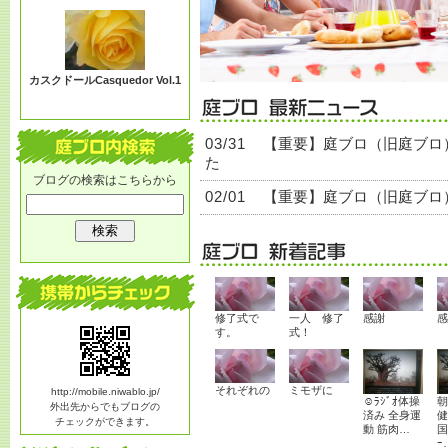
る？
カスクドールCasquedor Vol.1
03/31
【重要】庭ブロ（旧庭ブロ
た
ブログの検索はこちらから
02/01
【重要】庭ブロ（旧庭ブロ
修了式で
一人 修了
感謝
感
す。
式！
それぞれの
ミモザに
http://mobile.niwablo.jp/
☺ﾗｼﾞｵ体操
朝
外出先からでもブログの
済み 全身運
健
チェックができます。
動 筋肉…
国
ｰ