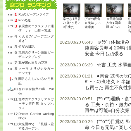
Ruiのガーデンライフ
幸せな1日✌
(*^o^*)夜食
☺美味健康
✌
leonの庭
74歳8ヶ月2
☺美味しい
夕食○国産
湯
表現舎のエクステリア通
0日生た…
健康美…
豚ﾚﾊﾞｰﾆﾗ…
効
信 ｂｙ 山形～宮城
高
ぐんまの”ガーデニング
好き”
☺ﾗｼﾞｵ体操済
2023/03/20 06:43
竹屋の日記
康美容長寿可 20年
旭川のグリーン造園ガー
安全 今日も頑張る
生
デニングブログ
我が家の周りの花達
☆書 工夫 水墨
2023/03/20 06:29
ソーマ オリジナルガー
デンです。
●肉食 20％が
2023/03/20 01:21
関谷さんちのいろいろ日
ﾊﾞｰ・ﾆﾗ煮物久々 半額
記
も買った 再生不良性
さわやか信州の庭 tole
do
(*^o^*)運
2023/03/20 00:51
熊本のエクステリア＆ガ
ーデン専門店 タップハ
る 工夫・余裕・努力
ウス
再生は可能✊自分次第
Dream Garden working
blogs
(*^o^*)目覚め 
2023/03/20 00:29
六光園blog 「札幌～旅
命 今日も元気に楽し
するガーデン」