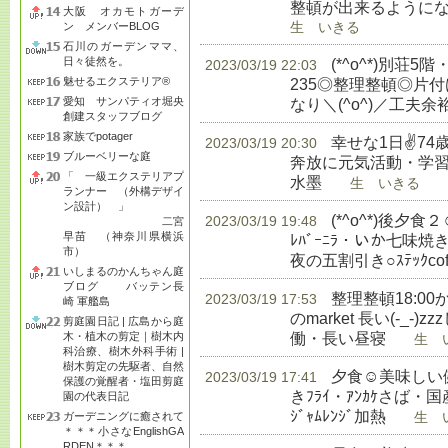
整頓が出来るようにな
大阪 オカモトガーデ
ン メンバーBLOG
生 いきる
石川のガーデンママ、
日々徒然を。
(*^o^*)別荘5
2023/03/19 22:03
魅せるエクステリア®
235◎整理整頓◎片
愛知 サンパティオ堀央
なり＼(^o^)／工夫
創建スタッフブログ
家族でpotager
幸せな1日✌74
2023/03/19 20:30
ブルーベリーな庭
奔放に元気活動・学習◎
「 一級エクステリアプ
水墨
生 いきる
ランナー （外構デザイ
ン設計） 」
(*^o^*)後
2023/03/19 19:48
二宮
早苗 （神奈川県横浜
ﾚﾊﾞｰﾆﾗ・いか七味
市）
夜の五割引き○ｽﾃｯｸcoffe
いしまるのかんちゃん庭
ブログ バッテン長
整理整頓18:00か
2023/03/19 17:53
崎 軍艦島
のmarket 長い(-_
剪庭園日記 | 広島から庭
働・長い昼寝
木・植木の剪定｜樹木内
生 い
科治療、樹木外科手術 |
樹木剪定の先駆者、自然
夕食☺美味しい健
2023/03/19 17:41
保護の覚醒者・塩田剪庭
きﾌﾗｲ・ｱﾝｶｹさば・国産
園の代表日記
ｼﾞｬﾑﾚﾝｼﾞ加熱
ガーデニングに癒されて
生 い
＊＊＊小さなEnglishGA
RDEN＊＊＊