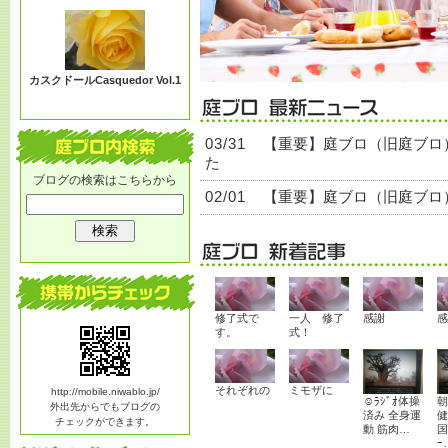
る？
カスクドールCasquedor Vol.1
03/31
【重要】庭ブロ（旧庭ブロ
た
ブログの検索はこちらから
02/01
【重要】庭ブロ（旧庭ブロ
修了式で
一人 修了
感謝
感
す。
式！
それぞれの
ミモザに
http://mobile.niwablo.jp/
☺ﾗｼﾞｵ体操
朝
外出先からでもブログの
済み 全身運
健
チェックができます。
動 筋肉…
国
ｰ