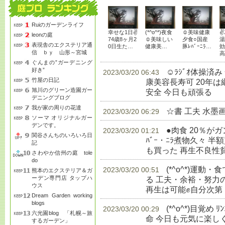
Ruiのガーデンライフ
幸せな1日✌
(*^o^*)夜食
☺美味健康
✌
leonの庭
74歳8ヶ月2
☺美味しい
夕食○国産
湯
表現舎のエクステリア通
0日生た…
健康美…
豚ﾚﾊﾞｰﾆﾗ…
効
信 ｂｙ 山形～宮城
高
ぐんまの”ガーデニング
好き”
☺ﾗｼﾞｵ体操済
2023/03/20 06:43
竹屋の日記
康美容長寿可 20年
旭川のグリーン造園ガー
安全 今日も頑張る
生
デニングブログ
我が家の周りの花達
☆書 工夫 水墨
2023/03/20 06:29
ソーマ オリジナルガー
デンです。
●肉食 20％が
2023/03/20 01:21
関谷さんちのいろいろ日
ﾊﾞｰ・ﾆﾗ煮物久々 半額
記
も買った 再生不良性
さわやか信州の庭 tole
do
(*^o^*)運
2023/03/20 00:51
熊本のエクステリア＆ガ
ーデン専門店 タップハ
る 工夫・余裕・努力
ウス
再生は可能✊自分次第
Dream Garden working
blogs
(*^o^*)目覚め 
2023/03/20 00:29
六光園blog 「札幌～旅
命 今日も元気に楽し
するガーデン」