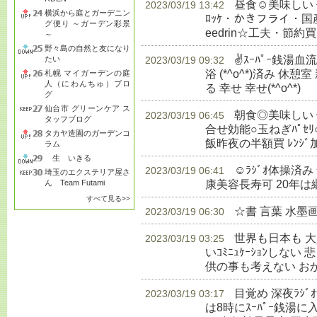
昼食☺美味しい
2023/03/19 13:42
横浜から庭とガーデニン
ﾛｯｹ・かきフライ・国産赤飯
グ便り ～ガーデン彩景
eedrin☆工夫・節約買
～
野々島の自然と友になり
✌ｽｰﾊﾟｰ銭湯
たい
2023/03/19 09:32
浴 (*^o^*)済み 休憩室
札幌 マイガーデンの庭
人（にわんちゅ）ブロ
る 幸せ 幸せ(*^o^*)
生
グ
仙台市 グリーンケア ス
朝食◎美味しい 健
2023/03/19 06:45
タッフブログ
合せ効能○玉ねぎﾊﾟｾﾘ
タカヤ造園のガーデンコ
飯昨夜の半額買 ﾚﾝｼﾞ
ラム
生 いきる
☺ﾗｼﾞｵ体操済
2023/03/19 06:41
埼玉のエクステリア屋さ
康美容長寿可 20年は
ん Team Futami
すべて見る>>
☆書 言葉 水墨
2023/03/19 06:30
世界も日本も 
2023/03/19 03:25
いｺﾐﾆｭｹｰｼｮﾝしな
供の事も考えない お
目覚め 深夜ﾗｼ
2023/03/19 03:17
は8時にｽｰﾊﾟｰ銭湯