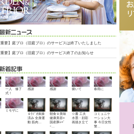
【重要】庭ブロ（旧庭ブロ）のサービスは終了いたしました
【重要】庭ブロ（旧庭ブロ）のサービス終了のお知らせ
一人 修了
感謝
感謝
俯いて
春雨に
式！
ミモザに
☺ﾗｼﾞｵ体操
朝食☺美味
☆書 工夫
コミュニケ
済み 全身運
健康美容○
水墨・顔彩
ーション大
動 筋肉…
国産豚ﾚﾊﾞ
画描き立て
事 今日女性
ｰ…
警…