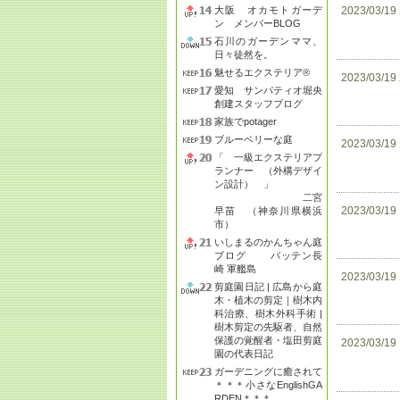
大阪 オカモトガーデ
2023/03/19
ン メンバーBLOG
石川のガーデンママ、
日々徒然を。
魅せるエクステリア®
2023/03/19
愛知 サンパティオ堀央
創建スタッフブログ
家族でpotager
ブルーベリーな庭
2023/03/19
「 一級エクステリアプ
ランナー （外構デザイ
ン設計） 」
二宮
2023/03/19
早苗 （神奈川県横浜
市）
いしまるのかんちゃん庭
ブログ バッテン長
崎 軍艦島
2023/03/19
剪庭園日記 | 広島から庭
木・植木の剪定｜樹木内
科治療、樹木外科手術 |
樹木剪定の先駆者、自然
保護の覚醒者・塩田剪庭
2023/03/19
園の代表日記
ガーデニングに癒されて
＊＊＊小さなEnglishGA
RDEN＊＊＊