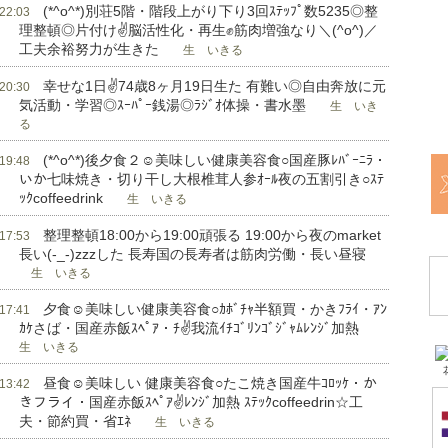
(*^o^*)別荘5階・階段上がり下り3回ｽﾃｯﾌﾟ数5235◎整
 22:03
理整頓◎片付け✌脳活性化・再生✊筋肉増強なり＼(^o^)／
工夫余裕努力が生きた
生 いきる
幸せな1日✌74歳8ヶ月19日生た 有難い◎自由奔放に元
 20:30
気活動・学習◎ｽｰﾊﾟｰ銭湯◎ﾗｼﾞｵ体操・書水墨
生 いき
る
(*^o^*)後夕食２☺美味しい健康美容食○国産豚ﾚﾊﾞｰﾆﾗ・
 19:48
いか七味焼き・切り干し大根椎茸人参ｵｰﾙ夜の五割引き○ｽﾃ
ｯｸcoffeedrink
生 いきる
整理整頓18:00から19:00頑張る 19:00から夜のmarket
 17:53
長い(-_-)zzzした 長寿国の長寿者は筋肉労働・長い昼寝
生 いきる
夕食☺美味しい健康美容食○ｶﾎﾞﾁｬ半額買・かきﾌﾗｲ・ｱﾝ
 17:41
ｶｹさば・国産赤飯ｽﾍﾟｱ・ﾁ✌我流ｲﾁｺﾞﾘﾝｺﾞｼﾞｬﾑﾚﾝｼﾞ加熱
生 いきる
昼食☺美味しい 健康美容食○たこ焼き国産牛ｺﾛｯｹ・か
 13:42
きフライ・国産赤飯ｽﾍﾟｱ✌ﾚﾝｼﾞ加熱 ｽﾃｯｸcoffeedrin☆工
夫・節約買・省ｴﾈ
生 いきる