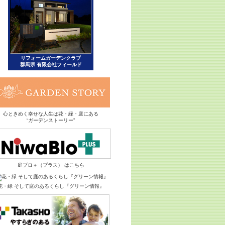
心ときめく幸せな人生は花・緑・庭にある
“ガーデンストーリー”
庭ブロ＋（プラス） はこちら
花・緑 そして庭のあるくらし『グリーン情報』