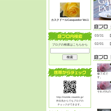
る？
カスクドールCasquedor Vol.1
03/31
02/01
ブログの検索はこちらから
修了式で
す。
それぞれの
http://mobile.niwablo.jp/
外出先からでもブログの
チェックができます。