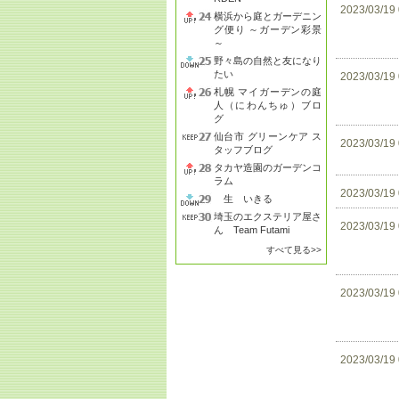
2023/03/19
横浜から庭とガーデニン
グ便り ～ガーデン彩景
～
野々島の自然と友になり
たい
2023/03/19
札幌 マイガーデンの庭
人（にわんちゅ）ブロ
グ
仙台市 グリーンケア ス
2023/03/19
タッフブログ
タカヤ造園のガーデンコ
ラム
2023/03/19
生 いきる
埼玉のエクステリア屋さ
2023/03/19
ん Team Futami
すべて見る>>
2023/03/19
2023/03/19