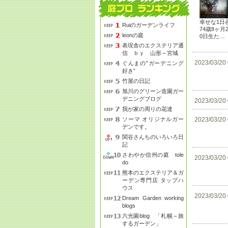
幸せな1日
Ruiのガーデンライフ
74歳8ヶ月
leonの庭
0日生た…
表現舎のエクステリア通
信 ｂｙ 山形～宮城
2023/03/20
ぐんまの”ガーデニング
好き”
竹屋の日記
旭川のグリーン造園ガー
デニングブログ
2023/03/20
我が家の周りの花達
ソーマ オリジナルガー
2023/03/20
デンです。
関谷さんちのいろいろ日
記
さわやか信州の庭 tole
2023/03/20
do
熊本のエクステリア＆ガ
ーデン専門店 タップハ
ウス
2023/03/20
Dream Garden working
blogs
六光園blog 「札幌～旅
するガーデン」