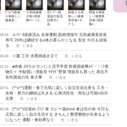
✌
(*^o^*)夜食
☺美味健康
✌ｽｰﾊﾟｰ銭
朝食２☺美
朝食☺美味
2
☺美味しい
夕食○国産
湯血行血流
味しい健康
しい健康美
健康美…
豚ﾚﾊﾞｰﾆﾗ…
効果大○
美容食○キ
容食○国産
高…
クラ…
豚ﾚ…
☺ﾗｼﾞｵ体操済み 全身運動 筋肉増強可 元気健康美容長
 06:43
寿可 20年は継続する✊体が柔らかくなる 安全 今日も頑張
る
生 いきる
☆書 工夫 水墨画描き立て
 06:29
生 いきる
●肉食 20％がガンにと活字学習 昨夜国産豚ﾚﾊﾞｰ・ﾆﾗ煮
 01:21
物久々 半額買い 増血良 ｷｸﾗｹﾞ野菜 増血良も買った 再生不
良性貧血の生 食大事
生 いきる
(*^o^*)運動・食で元気に楽しく自立生活出来る 工夫・
 00:51
余裕・努力の継続は生きる 心身活性化・再生は可能✊自分
次第
生 いきる
(*^o^*)目覚め ﾘﾝｺﾞ食 カレー湯drink 食は生の命 今日も
 00:29
元気に楽しく自立生活する きちんと整理整頓が出来るよう
になった 運動・食効果なり
生 いきる