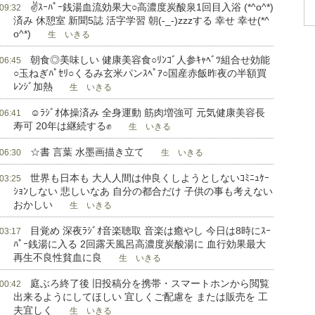
✌ｽｰﾊﾟｰ銭湯血流効果大○高濃度炭酸泉1回目入浴 (*^o^*)
 09:32
済み 休憩室 新聞5誌 活字学習 朝(-_-)zzzする 幸せ 幸せ(*^
o^*)
生 いきる
朝食◎美味しい 健康美容食○ﾘﾝｺﾞ人参ｷｬﾍﾞﾂ組合せ効能
 06:45
○玉ねぎﾊﾟｾﾘ○くるみ玄米パンｽﾍﾟｱ○国産赤飯昨夜の半額買
ﾚﾝｼﾞ加熱
生 いきる
☺ﾗｼﾞｵ体操済み 全身運動 筋肉増強可 元気健康美容長
 06:41
寿可 20年は継続する✊
生 いきる
☆書 言葉 水墨画描き立て
 06:30
生 いきる
世界も日本も 大人人間は仲良くしようとしないｺﾐﾆｭｹｰ
 03:25
ｼｮﾝしない 悲しいなあ 自分の都合だけ 子供の事も考えない
おかしい
生 いきる
目覚め 深夜ﾗｼﾞｵ音楽聴取 音楽は癒やし 今日は8時にｽｰ
 03:17
ﾊﾟｰ銭湯に入る 2回露天風呂高濃度炭酸湯に 血行効果最大
再生不良性貧血に良
生 いきる
庭ぶろ終了後 旧投稿分を携帯・スマートホンから閲覧
 00:42
出来るようにしてほしい 宜しくご配慮を または販売を 工
夫宜しく
生 いきる