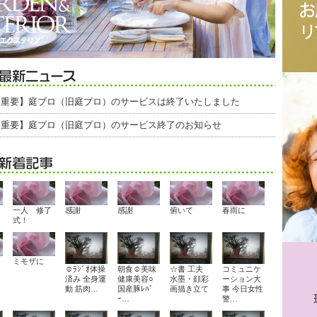
【重要】庭ブロ（旧庭ブロ）のサービスは終了いたしました
【重要】庭ブロ（旧庭ブロ）のサービス終了のお知らせ
一人 修了
感謝
感謝
俯いて
春雨に
式！
ミモザに
☺ﾗｼﾞｵ体操
朝食☺美味
☆書 工夫
コミュニケ
済み 全身運
健康美容○
水墨・顔彩
ーション大
動 筋肉…
国産豚ﾚﾊﾞ
画描き立て
事 今日女性
ｰ…
警…