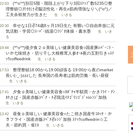
(*^o^*)別荘5階・階段上がり下り3回ｽﾃｯﾌﾟ数5235◎整
 22:03
理整頓◎片付け✌脳活性化・再生✊筋肉増強なり＼(^o^)／
工夫余裕努力が生きた
生 いきる
幸せな1日✌74歳8ヶ月19日生た 有難い◎自由奔放に元
 20:30
気活動・学習◎ｽｰﾊﾟｰ銭湯◎ﾗｼﾞｵ体操・書水墨
生 いき
る
(*^o^*)後夕食２☺美味しい健康美容食○国産豚ﾚﾊﾞｰﾆﾗ・
 19:48
いか七味焼き・切り干し大根椎茸人参ｵｰﾙ夜の五割引き○ｽﾃ
ｯｸcoffeedrink
生 いきる
整理整頓18:00から19:00頑張る 19:00から夜のmarket
 17:53
長い(-_-)zzzした 長寿国の長寿者は筋肉労働・長い昼寝
生 いきる
夕食☺美味しい健康美容食○ｶﾎﾞﾁｬ半額買・かきﾌﾗｲ・ｱﾝ
 17:41
ｶｹさば・国産赤飯ｽﾍﾟｱ・ﾁ✌我流ｲﾁｺﾞﾘﾝｺﾞｼﾞｬﾑﾚﾝｼﾞ加熱
生 いきる
昼食☺美味しい 健康美容食○たこ焼き国産牛ｺﾛｯｹ・か
 13:42
きフライ・国産赤飯ｽﾍﾟｱ✌ﾚﾝｼﾞ加熱 ｽﾃｯｸcoffeedrin☆工
夫・節約買・省ｴﾈ
生 いきる