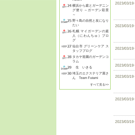
2023/03/19
横浜から庭とガーデニン
グ便り ～ガーデン彩景
～
野々島の自然と友になり
たい
2023/03/19
札幌 マイガーデンの庭
人（にわんちゅ）ブロ
グ
仙台市 グリーンケア ス
2023/03/19
タッフブログ
タカヤ造園のガーデンコ
ラム
2023/03/19
生 いきる
埼玉のエクステリア屋さ
2023/03/19
ん Team Futami
すべて見る>>
2023/03/19
2023/03/19