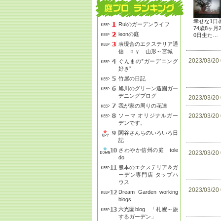
幸せな1日
Ruiのガーデンライフ
74歳8ヶ月
leonの庭
0日生た…
表現舎のエクステリア通
信 ｂｙ 山形～宮城
2023/03/20
ぐんまの”ガーデニング
好き”
竹屋の日記
旭川のグリーン造園ガー
デニングブログ
2023/03/20
我が家の周りの花達
ソーマ オリジナルガー
2023/03/20
デンです。
関谷さんちのいろいろ日
記
さわやか信州の庭 tole
2023/03/20
do
熊本のエクステリア＆ガ
ーデン専門店 タップハ
ウス
2023/03/20
Dream Garden working
blogs
六光園blog 「札幌～旅
するガーデン」