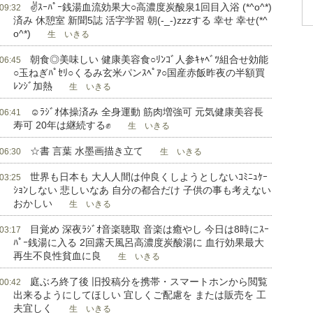
✌ｽｰﾊﾟｰ銭湯血流効果大○高濃度炭酸泉1回目入浴 (*^o^*)
 09:32
済み 休憩室 新聞5誌 活字学習 朝(-_-)zzzする 幸せ 幸せ(*^
o^*)
生 いきる
朝食◎美味しい 健康美容食○ﾘﾝｺﾞ人参ｷｬﾍﾞﾂ組合せ効能
 06:45
○玉ねぎﾊﾟｾﾘ○くるみ玄米パンｽﾍﾟｱ○国産赤飯昨夜の半額買
ﾚﾝｼﾞ加熱
生 いきる
☺ﾗｼﾞｵ体操済み 全身運動 筋肉増強可 元気健康美容長
 06:41
寿可 20年は継続する✊
生 いきる
☆書 言葉 水墨画描き立て
 06:30
生 いきる
世界も日本も 大人人間は仲良くしようとしないｺﾐﾆｭｹｰ
 03:25
ｼｮﾝしない 悲しいなあ 自分の都合だけ 子供の事も考えない
おかしい
生 いきる
目覚め 深夜ﾗｼﾞｵ音楽聴取 音楽は癒やし 今日は8時にｽｰ
 03:17
ﾊﾟｰ銭湯に入る 2回露天風呂高濃度炭酸湯に 血行効果最大
再生不良性貧血に良
生 いきる
庭ぶろ終了後 旧投稿分を携帯・スマートホンから閲覧
 00:42
出来るようにしてほしい 宜しくご配慮を または販売を 工
夫宜しく
生 いきる