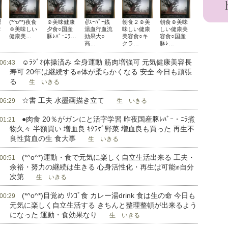
✌
(*^o^*)夜食
☺美味健康
✌ｽｰﾊﾟｰ銭
朝食２☺美
朝食☺美味
2
☺美味しい
夕食○国産
湯血行血流
味しい健康
しい健康美
健康美…
豚ﾚﾊﾞｰﾆﾗ…
効果大○
美容食○キ
容食○国産
高…
クラ…
豚ﾚ…
☺ﾗｼﾞｵ体操済み 全身運動 筋肉増強可 元気健康美容長
 06:43
寿可 20年は継続する✊体が柔らかくなる 安全 今日も頑張
る
生 いきる
☆書 工夫 水墨画描き立て
 06:29
生 いきる
●肉食 20％がガンにと活字学習 昨夜国産豚ﾚﾊﾞｰ・ﾆﾗ煮
 01:21
物久々 半額買い 増血良 ｷｸﾗｹﾞ野菜 増血良も買った 再生不
良性貧血の生 食大事
生 いきる
(*^o^*)運動・食で元気に楽しく自立生活出来る 工夫・
 00:51
余裕・努力の継続は生きる 心身活性化・再生は可能✊自分
次第
生 いきる
(*^o^*)目覚め ﾘﾝｺﾞ食 カレー湯drink 食は生の命 今日も
 00:29
元気に楽しく自立生活する きちんと整理整頓が出来るよう
になった 運動・食効果なり
生 いきる