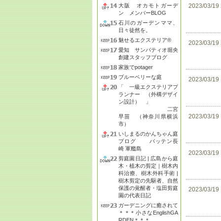
大阪 オカモトガーデ
2023/03/19
ン メンバーBLOG
石川のガーデンママ、
日々徒然を。
魅せるエクステリア®
2023/03/19
愛知 サンパティオ堀央
創建スタッフブログ
家族でpotager
ブルーベリーな庭
2023/03/19
「 一級エクステリアプ
ランナー （外構デザイ
ン設計） 」
二宮
2023/03/19
早苗 （神奈川県横浜
市）
いしまるのかんちゃん庭
ブログ バッテン長
崎 軍艦島
2023/03/19
剪庭園日記 | 広島から庭
木・植木の剪定｜樹木内
科治療、樹木外科手術 |
樹木剪定の先駆者、自然
保護の覚醒者・塩田剪庭
2023/03/19
園の代表日記
ガーデニングに癒されて
＊＊＊小さなEnglishGA
RDEN＊＊＊