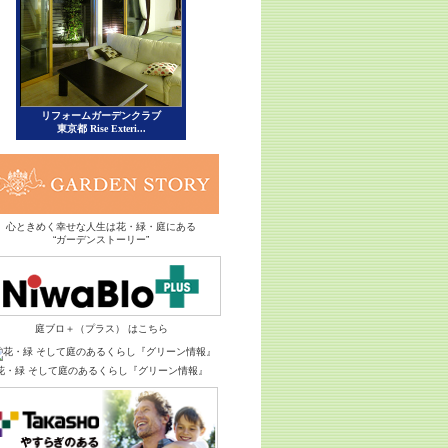
心ときめく幸せな人生は花・緑・庭にある
“ガーデンストーリー”
庭ブロ＋（プラス） はこちら
花・緑 そして庭のあるくらし『グリーン情報』