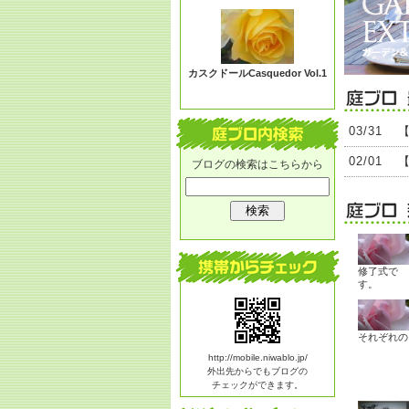
る？
カスクドールCasquedor Vol.1
03/31
02/01
ブログの検索はこちらから
修了式で
す。
それぞれの
http://mobile.niwablo.jp/
外出先からでもブログの
チェックができます。