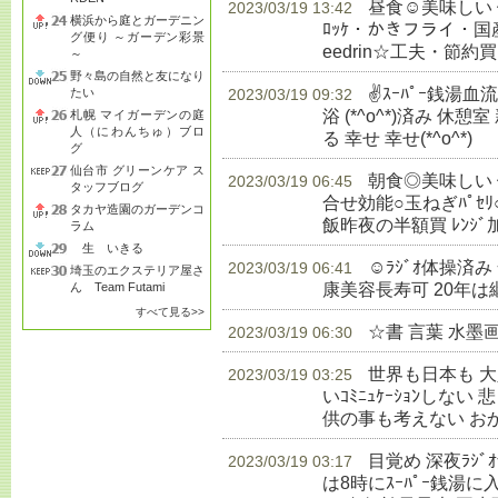
昼食☺美味しい
2023/03/19 13:42
横浜から庭とガーデニン
ﾛｯｹ・かきフライ・国産赤飯
グ便り ～ガーデン彩景
eedrin☆工夫・節約買
～
野々島の自然と友になり
✌ｽｰﾊﾟｰ銭湯
たい
2023/03/19 09:32
浴 (*^o^*)済み 休憩室
札幌 マイガーデンの庭
人（にわんちゅ）ブロ
る 幸せ 幸せ(*^o^*)
生
グ
仙台市 グリーンケア ス
朝食◎美味しい 健
2023/03/19 06:45
タッフブログ
合せ効能○玉ねぎﾊﾟｾﾘ
タカヤ造園のガーデンコ
飯昨夜の半額買 ﾚﾝｼﾞ
ラム
生 いきる
☺ﾗｼﾞｵ体操済
2023/03/19 06:41
埼玉のエクステリア屋さ
康美容長寿可 20年は
ん Team Futami
すべて見る>>
☆書 言葉 水墨
2023/03/19 06:30
世界も日本も 
2023/03/19 03:25
いｺﾐﾆｭｹｰｼｮﾝしな
供の事も考えない お
目覚め 深夜ﾗｼ
2023/03/19 03:17
は8時にｽｰﾊﾟｰ銭湯