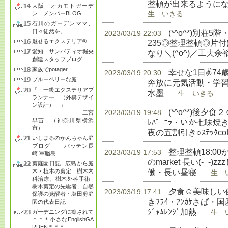
整頓が出来るようにな
大阪 オカモトガーデ
ン メンバーBLOG
生 いきる
石川のガーデンママ、
日々徒然を。
(*^o^*)別荘5
2023/03/19 22:03
魅せるエクステリア®
235◎整理整頓◎片
愛知 サンパティオ堀央
なり＼(^o^)／工夫
創建スタッフブログ
家族でpotager
幸せな1日✌74
2023/03/19 20:30
ブルーベリーな庭
奔放に元気活動・学習◎
「 一級エクステリアプ
水墨
生 いきる
ランナー （外構デザイ
ン設計） 」
(*^o^*)後
2023/03/19 19:48
二宮
早苗 （神奈川県横浜
ﾚﾊﾞｰﾆﾗ・いか七味
市）
夜の五割引き○ｽﾃｯｸcoffe
いしまるのかんちゃん庭
ブログ バッテン長
整理整頓18:00か
2023/03/19 17:53
崎 軍艦島
のmarket 長い(-_
剪庭園日記 | 広島から庭
働・長い昼寝
木・植木の剪定｜樹木内
生 い
科治療、樹木外科手術 |
樹木剪定の先駆者、自然
夕食☺美味しい健
2023/03/19 17:41
保護の覚醒者・塩田剪庭
きﾌﾗｲ・ｱﾝｶｹさば・国産
園の代表日記
ｼﾞｬﾑﾚﾝｼﾞ加熱
ガーデニングに癒されて
生 い
＊＊＊小さなEnglishGA
RDEN＊＊＊