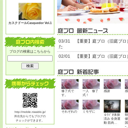
る？
カスクドールCasquedor Vol.1
03/31
【重要】庭ブロ（旧庭ブロ
た
ブログの検索はこちらから
02/01
【重要】庭ブロ（旧庭ブロ
修了式で
一人 修了
感謝
感
す。
式！
それぞれの
ミモザに
http://mobile.niwablo.jp/
☺ﾗｼﾞｵ体操
朝
外出先からでもブログの
済み 全身運
健
チェックができます。
動 筋肉…
国
ｰ