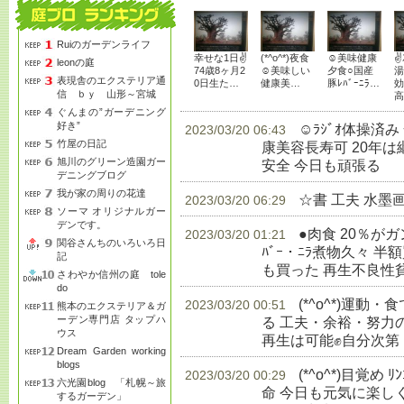
Ruiのガーデンライフ
幸せな1日✌
(*^o^*)夜食
☺美味健康
✌
leonの庭
74歳8ヶ月2
☺美味しい
夕食○国産
湯
表現舎のエクステリア通
0日生た…
健康美…
豚ﾚﾊﾞｰﾆﾗ…
効
信 ｂｙ 山形～宮城
高
ぐんまの”ガーデニング
好き”
☺ﾗｼﾞｵ体操済
2023/03/20 06:43
竹屋の日記
康美容長寿可 20年
旭川のグリーン造園ガー
安全 今日も頑張る
生
デニングブログ
我が家の周りの花達
☆書 工夫 水墨
2023/03/20 06:29
ソーマ オリジナルガー
デンです。
●肉食 20％が
2023/03/20 01:21
関谷さんちのいろいろ日
ﾊﾞｰ・ﾆﾗ煮物久々 半額
記
も買った 再生不良性
さわやか信州の庭 tole
do
(*^o^*)運
2023/03/20 00:51
熊本のエクステリア＆ガ
ーデン専門店 タップハ
る 工夫・余裕・努力
ウス
再生は可能✊自分次第
Dream Garden working
blogs
(*^o^*)目覚め 
2023/03/20 00:29
六光園blog 「札幌～旅
命 今日も元気に楽し
するガーデン」