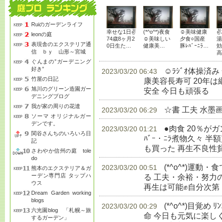
Ruiのガーデンライフ
幸せな1日✌
(*^o^*)夜食
☺美味健康
✌
leonの庭
74歳8ヶ月2
☺美味しい
夕食○国産
湯
表現舎のエクステリア通
0日生た…
健康美…
豚ﾚﾊﾞｰﾆﾗ…
効
信 ｂｙ 山形～宮城
高
ぐんまの”ガーデニング
好き”
☺ﾗｼﾞｵ体操済
2023/03/20 06:43
竹屋の日記
康美容長寿可 20年
旭川のグリーン造園ガー
安全 今日も頑張る
生
デニングブログ
我が家の周りの花達
☆書 工夫 水墨
2023/03/20 06:29
ソーマ オリジナルガー
デンです。
●肉食 20％が
2023/03/20 01:21
関谷さんちのいろいろ日
ﾊﾞｰ・ﾆﾗ煮物久々 半額
記
も買った 再生不良性
さわやか信州の庭 tole
do
(*^o^*)運
2023/03/20 00:51
熊本のエクステリア＆ガ
ーデン専門店 タップハ
る 工夫・余裕・努力
ウス
再生は可能✊自分次第
Dream Garden working
blogs
(*^o^*)目覚め 
2023/03/20 00:29
六光園blog 「札幌～旅
命 今日も元気に楽し
するガーデン」