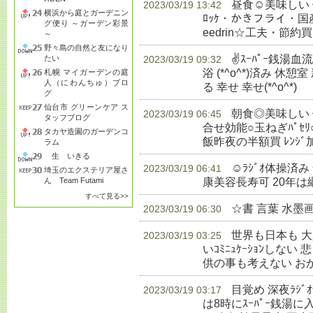
昼食☺美味しい
2023/03/19 13:42
横浜から庭とガーデニン
ﾛｯｹ・かきフライ・国産赤飯
グ便り ～ガーデン彩景
eedrin☆工夫・節約買
～
野々島の自然と友になり
✌ｽｰﾊﾟｰ銭湯
たい
2023/03/19 09:32
浴 (*^o^*)済み 休憩室
札幌 マイガーデンの庭
人（にわんちゅ）ブロ
る 幸せ 幸せ(*^o^*)
生
グ
仙台市 グリーンケア ス
朝食◎美味しい 健
2023/03/19 06:45
タッフブログ
合せ効能○玉ねぎﾊﾟｾﾘ
タカヤ造園のガーデンコ
飯昨夜の半額買 ﾚﾝｼﾞ
ラム
生 いきる
☺ﾗｼﾞｵ体操済
2023/03/19 06:41
埼玉のエクステリア屋さ
康美容長寿可 20年は
ん Team Futami
すべて見る>>
☆書 言葉 水墨
2023/03/19 06:30
世界も日本も 
2023/03/19 03:25
いｺﾐﾆｭｹｰｼｮﾝしな
供の事も考えない お
目覚め 深夜ﾗｼ
2023/03/19 03:17
は8時にｽｰﾊﾟｰ銭湯