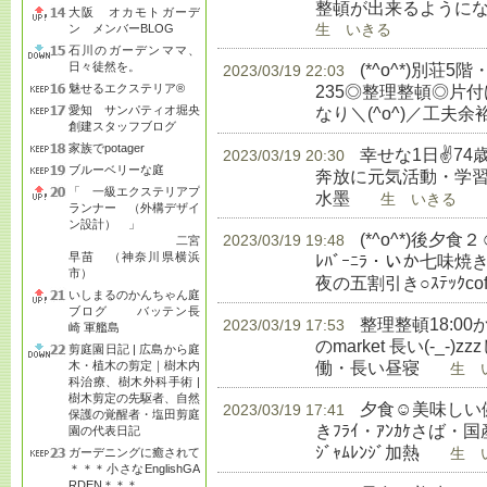
整頓が出来るようにな
大阪 オカモトガーデ
ン メンバーBLOG
生 いきる
石川のガーデンママ、
日々徒然を。
(*^o^*)別荘5
2023/03/19 22:03
魅せるエクステリア®
235◎整理整頓◎片
愛知 サンパティオ堀央
なり＼(^o^)／工夫
創建スタッフブログ
家族でpotager
幸せな1日✌74
2023/03/19 20:30
ブルーベリーな庭
奔放に元気活動・学習◎
「 一級エクステリアプ
水墨
生 いきる
ランナー （外構デザイ
ン設計） 」
(*^o^*)後
2023/03/19 19:48
二宮
早苗 （神奈川県横浜
ﾚﾊﾞｰﾆﾗ・いか七味
市）
夜の五割引き○ｽﾃｯｸcoffe
いしまるのかんちゃん庭
ブログ バッテン長
整理整頓18:00か
2023/03/19 17:53
崎 軍艦島
のmarket 長い(-_
剪庭園日記 | 広島から庭
働・長い昼寝
木・植木の剪定｜樹木内
生 い
科治療、樹木外科手術 |
樹木剪定の先駆者、自然
夕食☺美味しい健
2023/03/19 17:41
保護の覚醒者・塩田剪庭
きﾌﾗｲ・ｱﾝｶｹさば・国産
園の代表日記
ｼﾞｬﾑﾚﾝｼﾞ加熱
ガーデニングに癒されて
生 い
＊＊＊小さなEnglishGA
RDEN＊＊＊