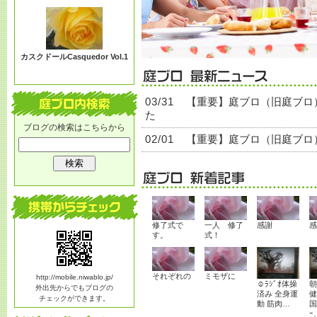
る？
カスクドールCasquedor Vol.1
03/31
【重要】庭ブロ（旧庭ブロ
た
ブログの検索はこちらから
02/01
【重要】庭ブロ（旧庭ブロ
修了式で
一人 修了
感謝
感
す。
式！
それぞれの
ミモザに
http://mobile.niwablo.jp/
☺ﾗｼﾞｵ体操
朝
外出先からでもブログの
済み 全身運
健
チェックができます。
動 筋肉…
国
ｰ