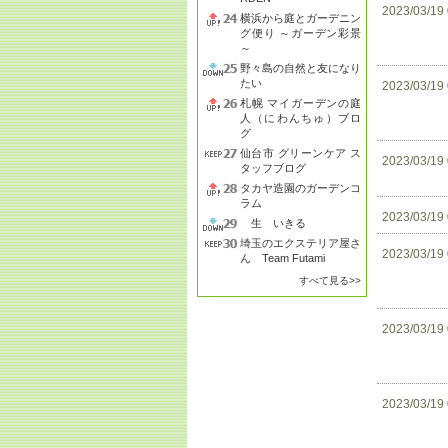
2023/03/19
横浜から庭とガーデニン
グ便り ～ガーデン彩景
～
野々島の自然と友になり
たい
2023/03/19
札幌 マイガーデンの庭
人（にわんちゅ）ブロ
グ
仙台市 グリーンケア ス
2023/03/19
タッフブログ
タカヤ造園のガーデンコ
ラム
2023/03/19
生 いきる
埼玉のエクステリア屋さ
2023/03/19
ん Team Futami
すべて見る>>
2023/03/19
2023/03/19