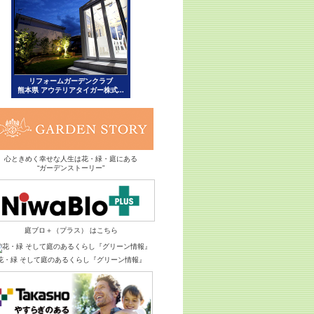
心ときめく幸せな人生は花・緑・庭にある
“ガーデンストーリー”
庭ブロ＋（プラス） はこちら
花・緑 そして庭のあるくらし『グリーン情報』