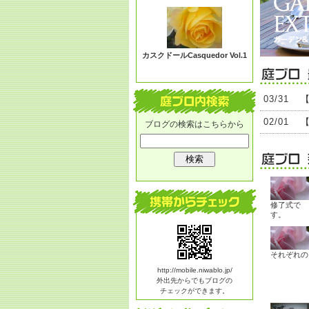
る？
カスクドールCasquedor Vol.1
03/31
02/01
ブログの検索はこちらから
修了式で
す。
それぞれの
http://mobile.niwablo.jp/
外出先からでもブログの
チェックができます。