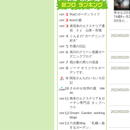
幸せな1日
Ruiのガーデンライフ
74歳8ヶ月
leonの庭
0日生た…
表現舎のエクステリア通
信 ｂｙ 山形～宮城
2023/03/20
ぐんまの”ガーデニング
好き”
竹屋の日記
旭川のグリーン造園ガー
デニングブログ
2023/03/20
我が家の周りの花達
ソーマ オリジナルガー
2023/03/20
デンです。
関谷さんちのいろいろ日
記
さわやか信州の庭 tole
2023/03/20
do
熊本のエクステリア＆ガ
ーデン専門店 タップハ
ウス
2023/03/20
Dream Garden working
blogs
六光園blog 「札幌～旅
するガーデン」