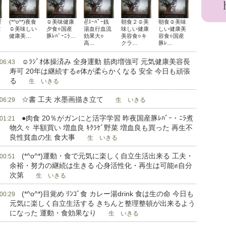
✌
(*^o^*)夜食
☺美味健康
✌ｽｰﾊﾟｰ銭
朝食２☺美
朝食☺美味
2
☺美味しい
夕食○国産
湯血行血流
味しい健康
しい健康美
健康美…
豚ﾚﾊﾞｰﾆﾗ…
効果大○
美容食○キ
容食○国産
高…
クラ…
豚ﾚ…
☺ﾗｼﾞｵ体操済み 全身運動 筋肉増強可 元気健康美容長
 06:43
寿可 20年は継続する✊体が柔らかくなる 安全 今日も頑張
る
生 いきる
☆書 工夫 水墨画描き立て
 06:29
生 いきる
●肉食 20％がガンにと活字学習 昨夜国産豚ﾚﾊﾞｰ・ﾆﾗ煮
 01:21
物久々 半額買い 増血良 ｷｸﾗｹﾞ野菜 増血良も買った 再生不
良性貧血の生 食大事
生 いきる
(*^o^*)運動・食で元気に楽しく自立生活出来る 工夫・
 00:51
余裕・努力の継続は生きる 心身活性化・再生は可能✊自分
次第
生 いきる
(*^o^*)目覚め ﾘﾝｺﾞ食 カレー湯drink 食は生の命 今日も
 00:29
元気に楽しく自立生活する きちんと整理整頓が出来るよう
になった 運動・食効果なり
生 いきる