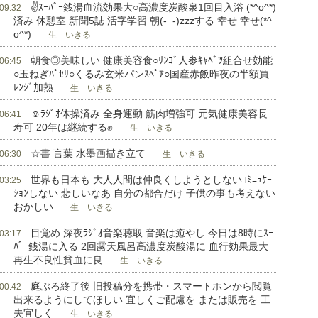
✌ｽｰﾊﾟｰ銭湯血流効果大○高濃度炭酸泉1回目入浴 (*^o^*)
 09:32
済み 休憩室 新聞5誌 活字学習 朝(-_-)zzzする 幸せ 幸せ(*^
o^*)
生 いきる
朝食◎美味しい 健康美容食○ﾘﾝｺﾞ人参ｷｬﾍﾞﾂ組合せ効能
 06:45
○玉ねぎﾊﾟｾﾘ○くるみ玄米パンｽﾍﾟｱ○国産赤飯昨夜の半額買
ﾚﾝｼﾞ加熱
生 いきる
☺ﾗｼﾞｵ体操済み 全身運動 筋肉増強可 元気健康美容長
 06:41
寿可 20年は継続する✊
生 いきる
☆書 言葉 水墨画描き立て
 06:30
生 いきる
世界も日本も 大人人間は仲良くしようとしないｺﾐﾆｭｹｰ
 03:25
ｼｮﾝしない 悲しいなあ 自分の都合だけ 子供の事も考えない
おかしい
生 いきる
目覚め 深夜ﾗｼﾞｵ音楽聴取 音楽は癒やし 今日は8時にｽｰ
 03:17
ﾊﾟｰ銭湯に入る 2回露天風呂高濃度炭酸湯に 血行効果最大
再生不良性貧血に良
生 いきる
庭ぶろ終了後 旧投稿分を携帯・スマートホンから閲覧
 00:42
出来るようにしてほしい 宜しくご配慮を または販売を 工
夫宜しく
生 いきる