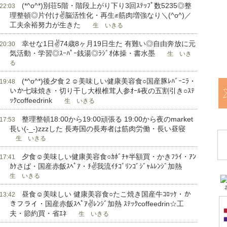
(*^o^*)別荘5階・階段上がり下り3回ｽﾃｯﾌﾟ数5235◎整
 22:03
理整頓◎片付け✌脳活性化・再生✊筋肉増強なり＼(^o^)／
工夫余裕努力が生きた
生 いきる
幸せな1日✌74歳8ヶ月19日生た 有難い◎自由奔放に元
 20:30
気活動・学習◎ｽｰﾊﾟｰ銭湯◎ﾗｼﾞｵ体操・書水墨
生 いき
る
(*^o^*)後夕食２☺美味しい健康美容食○国産豚ﾚﾊﾞｰﾆﾗ・
 19:48
いか七味焼き・切り干し大根椎茸人参ｵｰﾙ夜の五割引き○ｽﾃ
ｯｸcoffeedrink
生 いきる
整理整頓18:00から19:00頑張る 19:00から夜のmarket
 17:53
長い(-_-)zzzした 長寿国の長寿者は筋肉労働・長い昼寝
生 いきる
夕食☺美味しい健康美容食○ｶﾎﾞﾁｬ半額買・かきﾌﾗｲ・ｱﾝ
 17:41
ｶｹさば・国産赤飯ｽﾍﾟｱ・ﾁ✌我流ｲﾁｺﾞﾘﾝｺﾞｼﾞｬﾑﾚﾝｼﾞ加熱
生 いきる
昼食☺美味しい 健康美容食○たこ焼き国産牛ｺﾛｯｹ・か
 13:42
きフライ・国産赤飯ｽﾍﾟｱ✌ﾚﾝｼﾞ加熱 ｽﾃｯｸcoffeedrin☆工
夫・節約買・省ｴﾈ
生 いきる