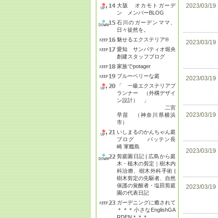
大阪 オカモトガーデ
2023/03/19
ン メンバーBLOG
石川のガーデンママ、
日々徒然を。
魅せるエクステリア®
2023/03/19
愛知 サンパティオ堀央
創建スタッフブログ
家族でpotager
ブルーベリーな庭
2023/03/19
「 一級エクステリアプ
ランナー （外構デザイ
ン設計） 」
二宮
2023/03/19
早苗 （神奈川県横浜
市）
いしまるのかんちゃん庭
ブログ バッテン長
崎 軍艦島
2023/03/19
剪庭園日記 | 広島から庭
木・植木の剪定｜樹木内
科治療、樹木外科手術 |
樹木剪定の先駆者、自然
保護の覚醒者・塩田剪庭
2023/03/19
園の代表日記
ガーデニングに癒されて
＊＊＊小さなEnglishGA
RDEN＊＊＊