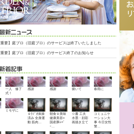
【重要】庭ブロ（旧庭ブロ）のサービスは終了いたしました
【重要】庭ブロ（旧庭ブロ）のサービス終了のお知らせ
一人 修了
感謝
感謝
俯いて
春雨に
式！
ミモザに
☺ﾗｼﾞｵ体操
朝食☺美味
☆書 工夫
コミュニケ
済み 全身運
健康美容○
水墨・顔彩
ーション大
動 筋肉…
国産豚ﾚﾊﾞ
画描き立て
事 今日女性
ｰ…
警…