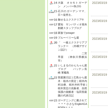
大阪 オカモトガーデ
2023/03/19
ン メンバーBLOG
石川のガーデンママ、
日々徒然を。
魅せるエクステリア®
2023/03/19
愛知 サンパティオ堀央
創建スタッフブログ
家族でpotager
ブルーベリーな庭
2023/03/19
「 一級エクステリアプ
ランナー （外構デザイ
ン設計） 」
二宮
2023/03/19
早苗 （神奈川県横浜
市）
いしまるのかんちゃん庭
ブログ バッテン長
崎 軍艦島
2023/03/19
剪庭園日記 | 広島から庭
木・植木の剪定｜樹木内
科治療、樹木外科手術 |
樹木剪定の先駆者、自然
保護の覚醒者・塩田剪庭
2023/03/19
園の代表日記
ガーデニングに癒されて
＊＊＊小さなEnglishGA
RDEN＊＊＊