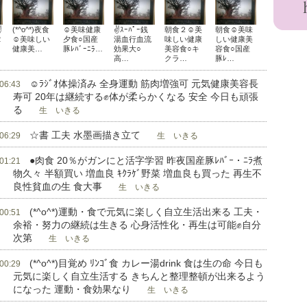
✌
(*^o^*)夜食
☺美味健康
✌ｽｰﾊﾟｰ銭
朝食２☺美
朝食☺美味
2
☺美味しい
夕食○国産
湯血行血流
味しい健康
しい健康美
健康美…
豚ﾚﾊﾞｰﾆﾗ…
効果大○
美容食○キ
容食○国産
高…
クラ…
豚ﾚ…
☺ﾗｼﾞｵ体操済み 全身運動 筋肉増強可 元気健康美容長
 06:43
寿可 20年は継続する✊体が柔らかくなる 安全 今日も頑張
る
生 いきる
☆書 工夫 水墨画描き立て
 06:29
生 いきる
●肉食 20％がガンにと活字学習 昨夜国産豚ﾚﾊﾞｰ・ﾆﾗ煮
 01:21
物久々 半額買い 増血良 ｷｸﾗｹﾞ野菜 増血良も買った 再生不
良性貧血の生 食大事
生 いきる
(*^o^*)運動・食で元気に楽しく自立生活出来る 工夫・
 00:51
余裕・努力の継続は生きる 心身活性化・再生は可能✊自分
次第
生 いきる
(*^o^*)目覚め ﾘﾝｺﾞ食 カレー湯drink 食は生の命 今日も
 00:29
元気に楽しく自立生活する きちんと整理整頓が出来るよう
になった 運動・食効果なり
生 いきる