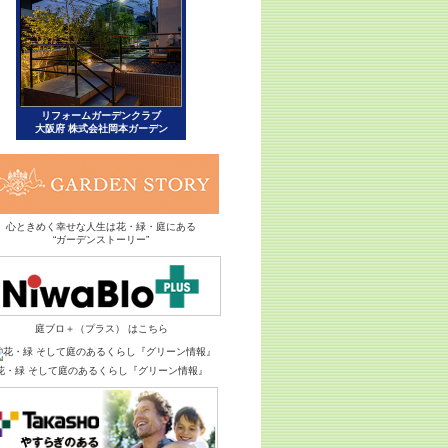
心ときめく幸せな人生は花・緑・庭にある
“ガーデンストーリー”
庭ブロ＋（プラス） はこちら
花・緑 そして庭のあるくらし『グリーン情報』