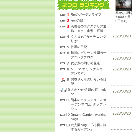
幸せな1日
Ruiのガーデンライフ
74歳8ヶ月
leonの庭
0日生た…
表現舎のエクステリア通
信 ｂｙ 山形～宮城
2023/03/20
ぐんまの”ガーデニング
好き”
竹屋の日記
旭川のグリーン造園ガー
デニングブログ
2023/03/20
我が家の周りの花達
ソーマ オリジナルガー
2023/03/20
デンです。
関谷さんちのいろいろ日
記
さわやか信州の庭 tole
2023/03/20
do
熊本のエクステリア＆ガ
ーデン専門店 タップハ
ウス
2023/03/20
Dream Garden working
blogs
六光園blog 「札幌～旅
するガーデン」