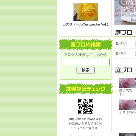
る？
カスクドールCasquedor Vol.1
03/31
02/01
ブログの検索はこちらから
修了式で
す。
それぞれの
http://mobile.niwablo.jp/
外出先からでもブログの
チェックができます。