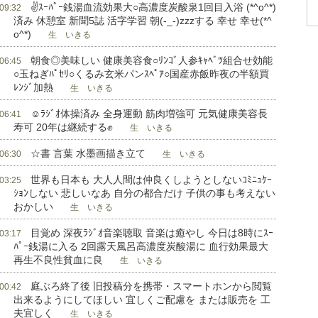
✌ｽｰﾊﾟｰ銭湯血流効果大○高濃度炭酸泉1回目入浴 (*^o^*)
 09:32
済み 休憩室 新聞5誌 活字学習 朝(-_-)zzzする 幸せ 幸せ(*^
o^*)
生 いきる
朝食◎美味しい 健康美容食○ﾘﾝｺﾞ人参ｷｬﾍﾞﾂ組合せ効能
 06:45
○玉ねぎﾊﾟｾﾘ○くるみ玄米パンｽﾍﾟｱ○国産赤飯昨夜の半額買
ﾚﾝｼﾞ加熱
生 いきる
☺ﾗｼﾞｵ体操済み 全身運動 筋肉増強可 元気健康美容長
 06:41
寿可 20年は継続する✊
生 いきる
☆書 言葉 水墨画描き立て
 06:30
生 いきる
世界も日本も 大人人間は仲良くしようとしないｺﾐﾆｭｹｰ
 03:25
ｼｮﾝしない 悲しいなあ 自分の都合だけ 子供の事も考えない
おかしい
生 いきる
目覚め 深夜ﾗｼﾞｵ音楽聴取 音楽は癒やし 今日は8時にｽｰ
 03:17
ﾊﾟｰ銭湯に入る 2回露天風呂高濃度炭酸湯に 血行効果最大
再生不良性貧血に良
生 いきる
庭ぶろ終了後 旧投稿分を携帯・スマートホンから閲覧
 00:42
出来るようにしてほしい 宜しくご配慮を または販売を 工
夫宜しく
生 いきる