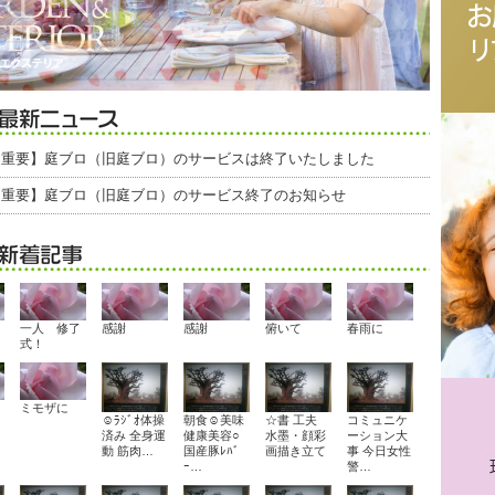
【重要】庭ブロ（旧庭ブロ）のサービスは終了いたしました
【重要】庭ブロ（旧庭ブロ）のサービス終了のお知らせ
一人 修了
感謝
感謝
俯いて
春雨に
式！
ミモザに
☺ﾗｼﾞｵ体操
朝食☺美味
☆書 工夫
コミュニケ
済み 全身運
健康美容○
水墨・顔彩
ーション大
動 筋肉…
国産豚ﾚﾊﾞ
画描き立て
事 今日女性
ｰ…
警…