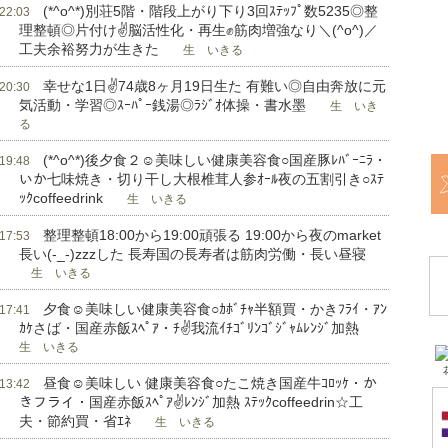
(*^o^*)別荘5階・階段上がり下り3回ｽﾃｯﾌﾟ数5235◎整
 22:03
理整頓◎片付け✌脳活性化・再生✊筋肉増強なり＼(^o^)／
工夫余裕努力が生きた
生 いきる
幸せな1日✌74歳8ヶ月19日生た 有難い◎自由奔放に元
 20:30
気活動・学習◎ｽｰﾊﾟｰ銭湯◎ﾗｼﾞｵ体操・書水墨
生 いき
る
(*^o^*)後夕食２☺美味しい健康美容食○国産豚ﾚﾊﾞｰﾆﾗ・
 19:48
いか七味焼き・切り干し大根椎茸人参ｵｰﾙ夜の五割引き○ｽﾃ
ｯｸcoffeedrink
生 いきる
整理整頓18:00から19:00頑張る 19:00から夜のmarket
 17:53
長い(-_-)zzzした 長寿国の長寿者は筋肉労働・長い昼寝
生 いきる
夕食☺美味しい健康美容食○ｶﾎﾞﾁｬ半額買・かきﾌﾗｲ・ｱﾝ
 17:41
ｶｹさば・国産赤飯ｽﾍﾟｱ・ﾁ✌我流ｲﾁｺﾞﾘﾝｺﾞｼﾞｬﾑﾚﾝｼﾞ加熱
生 いきる
昼食☺美味しい 健康美容食○たこ焼き国産牛ｺﾛｯｹ・か
 13:42
きフライ・国産赤飯ｽﾍﾟｱ✌ﾚﾝｼﾞ加熱 ｽﾃｯｸcoffeedrin☆工
夫・節約買・省ｴﾈ
生 いきる