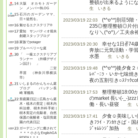
整頓が出来るようにな
大阪 オカモトガーデ
ン メンバーBLOG
生 いきる
石川のガーデンママ、
日々徒然を。
(*^o^*)別荘5
2023/03/19 22:03
魅せるエクステリア®
235◎整理整頓◎片
愛知 サンパティオ堀央
なり＼(^o^)／工夫
創建スタッフブログ
家族でpotager
幸せな1日✌74
2023/03/19 20:30
ブルーベリーな庭
奔放に元気活動・学習◎
「 一級エクステリアプ
水墨
生 いきる
ランナー （外構デザイ
ン設計） 」
(*^o^*)後
2023/03/19 19:48
二宮
早苗 （神奈川県横浜
ﾚﾊﾞｰﾆﾗ・いか七味
市）
夜の五割引き○ｽﾃｯｸcoffe
いしまるのかんちゃん庭
ブログ バッテン長
整理整頓18:00か
2023/03/19 17:53
崎 軍艦島
のmarket 長い(-_
剪庭園日記 | 広島から庭
働・長い昼寝
木・植木の剪定｜樹木内
生 い
科治療、樹木外科手術 |
樹木剪定の先駆者、自然
夕食☺美味しい健
2023/03/19 17:41
保護の覚醒者・塩田剪庭
きﾌﾗｲ・ｱﾝｶｹさば・国産
園の代表日記
ｼﾞｬﾑﾚﾝｼﾞ加熱
ガーデニングに癒されて
生 い
＊＊＊小さなEnglishGA
RDEN＊＊＊