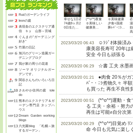
Ruiのガーデンライフ
幸せな1日✌
(*^o^*)夜食
☺美味健康
✌
leonの庭
74歳8ヶ月2
☺美味しい
夕食○国産
湯
表現舎のエクステリア通
0日生た…
健康美…
豚ﾚﾊﾞｰﾆﾗ…
効
信 ｂｙ 山形～宮城
高
ぐんまの”ガーデニング
好き”
☺ﾗｼﾞｵ体操済
2023/03/20 06:43
竹屋の日記
康美容長寿可 20年
旭川のグリーン造園ガー
安全 今日も頑張る
生
デニングブログ
我が家の周りの花達
☆書 工夫 水墨
2023/03/20 06:29
ソーマ オリジナルガー
デンです。
●肉食 20％が
2023/03/20 01:21
関谷さんちのいろいろ日
ﾊﾞｰ・ﾆﾗ煮物久々 半額
記
も買った 再生不良性
さわやか信州の庭 tole
do
(*^o^*)運
2023/03/20 00:51
熊本のエクステリア＆ガ
ーデン専門店 タップハ
る 工夫・余裕・努力
ウス
再生は可能✊自分次第
Dream Garden working
blogs
(*^o^*)目覚め 
2023/03/20 00:29
六光園blog 「札幌～旅
命 今日も元気に楽し
するガーデン」