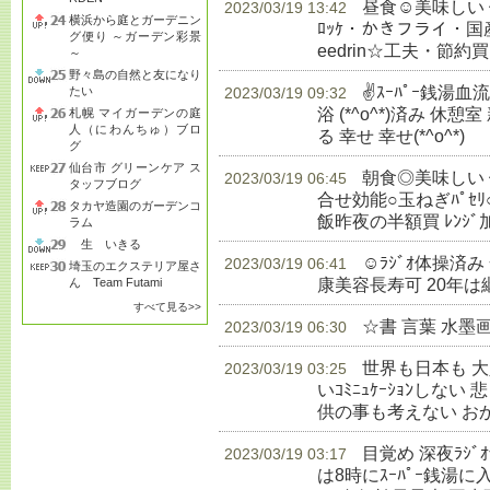
昼食☺美味しい
2023/03/19 13:42
横浜から庭とガーデニン
ﾛｯｹ・かきフライ・国産赤飯
グ便り ～ガーデン彩景
eedrin☆工夫・節約買
～
野々島の自然と友になり
✌ｽｰﾊﾟｰ銭湯
たい
2023/03/19 09:32
浴 (*^o^*)済み 休憩室
札幌 マイガーデンの庭
人（にわんちゅ）ブロ
る 幸せ 幸せ(*^o^*)
生
グ
仙台市 グリーンケア ス
朝食◎美味しい 健
2023/03/19 06:45
タッフブログ
合せ効能○玉ねぎﾊﾟｾﾘ
タカヤ造園のガーデンコ
飯昨夜の半額買 ﾚﾝｼﾞ
ラム
生 いきる
☺ﾗｼﾞｵ体操済
2023/03/19 06:41
埼玉のエクステリア屋さ
康美容長寿可 20年は
ん Team Futami
すべて見る>>
☆書 言葉 水墨
2023/03/19 06:30
世界も日本も 
2023/03/19 03:25
いｺﾐﾆｭｹｰｼｮﾝしな
供の事も考えない お
目覚め 深夜ﾗｼ
2023/03/19 03:17
は8時にｽｰﾊﾟｰ銭湯