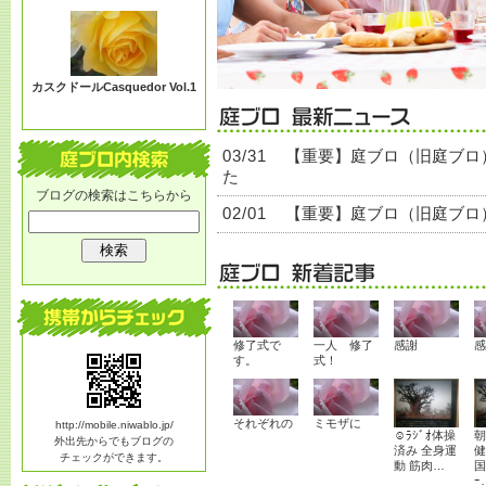
る？
カスクドールCasquedor Vol.1
03/31
【重要】庭ブロ（旧庭ブロ
た
ブログの検索はこちらから
02/01
【重要】庭ブロ（旧庭ブロ
修了式で
一人 修了
感謝
感
す。
式！
それぞれの
ミモザに
http://mobile.niwablo.jp/
☺ﾗｼﾞｵ体操
朝
外出先からでもブログの
済み 全身運
健
チェックができます。
動 筋肉…
国
ｰ